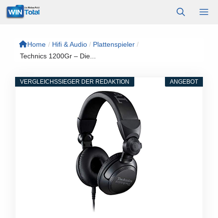
Zum
M
Inhalt
springen
Home
/
Hifi & Audio
/
Plattenspieler
/
Technics 1200Gr – Die...
VERGLEICHSSIEGER DER REDAKTION
ANGEBOT