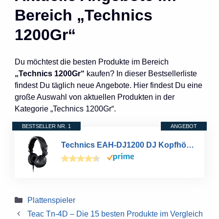
Bereich „Technics
1200Gr“
Du möchtest die besten Produkte im Bereich
„Technics 1200Gr“
kaufen? In dieser Bestsellerliste
findest Du täglich neue Angebote. Hier findest Du eine
große Auswahl von aktuellen Produkten in der
Kategorie „Technics 1200Gr“.
BESTSELLER NR. 1
ANGEBOT
Technics EAH-DJ1200 DJ Kopfhörer, On-Ear, Schwenkarm, abnehmbares Spiralkabel, High-End Stereoklang, schwarz
Kategorien
Plattenspieler
Teac Tn-4D – Die 15 besten Produkte im Vergleich