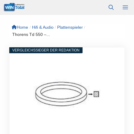
Zum
M
Inhalt
springen
Home
/
Hifi & Audio
/
Plattenspieler
/
Thorens Td 550 –...
VERGLEICHSSIEGER DER REDAKTION