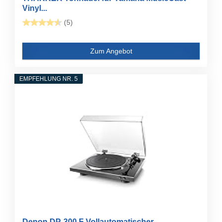
Vinyl...
(5)
Zum Angebot
EMPFEHLUNG NR. 5
Denon DP-300 F Vollautomatischer