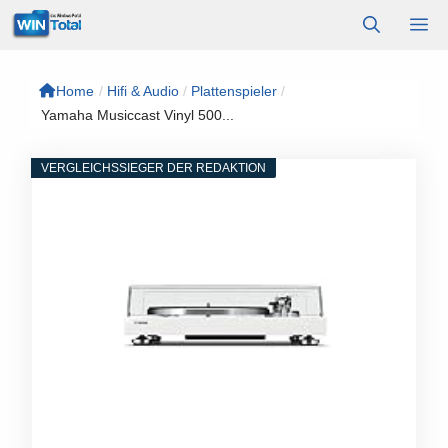
Zum
M
Inhalt
springen
Home
/
Hifi & Audio
/
Plattenspieler
/
Yamaha Musiccast Vinyl 500...
VERGLEICHSSIEGER DER REDAKTION