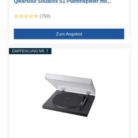
Qlearsoul SoulBox S1 Plattenspieler mit...
(750)
Zum Angebot
EMPFEHLUNG NR. 7