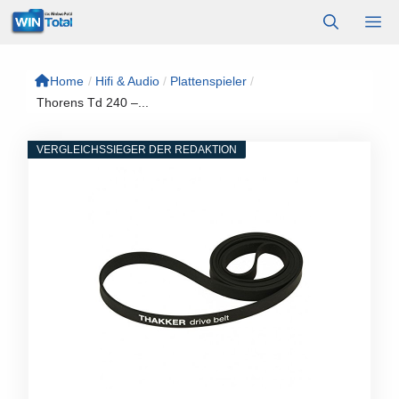
Zum
M
Inhalt
springen
Home
/
Hifi & Audio
/
Plattenspieler
/
Thorens Td 240 –...
VERGLEICHSSIEGER DER REDAKTION