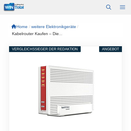
Zum
M
Inhalt
springen
Home
/
weitere Elektronikgeräte
/
Kabelrouter Kaufen – Die...
VERGLEICHSSIEGER DER REDAKTION
ANGEBOT