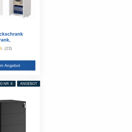
ckschrank
rank,
ank mit...
(23)
m Angebot
 NR. 6
ANGEBOT