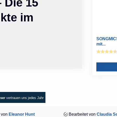
 Die 15
kte im
SONGMICS 
mit...
eser
vertrauen uns jedes Jahr
 von
Eleanor Hunt
Bearbeitet von
Claudia Sc