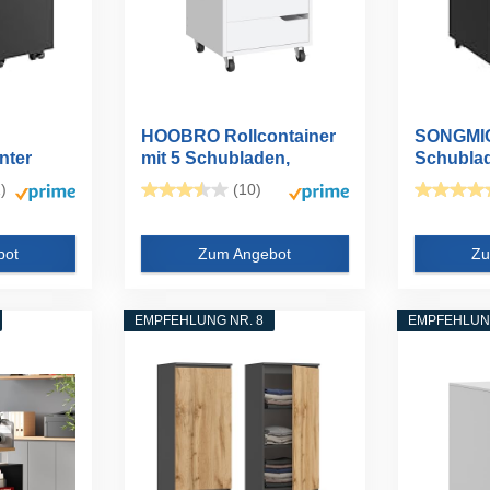
HOOBRO Rollcontainer
SONGMI
nter
mit 5 Schubladen,
Schubla
...
mobiler...
Rollconta
)
(10)
bot
Zum Angebot
Zu
EMPFEHLUNG NR. 8
EMPFEHLUNG