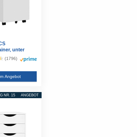
CS
iner, unter
sch, mit...
(1796)
m Angebot
 NR. 15
ANGEBOT