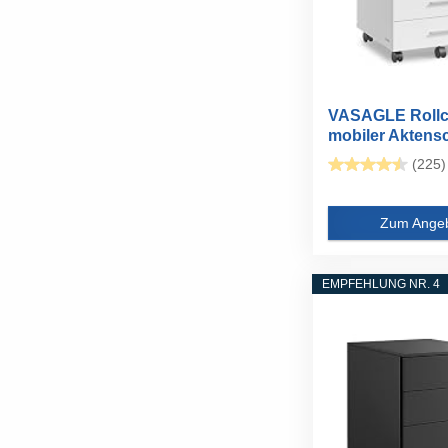
VASAGLE Rollco
mobiler Aktens
mit...
(225)
Zum Ange
EMPFEHLUNG NR. 4