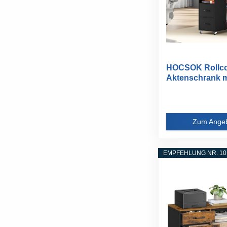
HOCSOK Rollcon
Aktenschrank m
Schublade...
Zum Ange
EMPFEHLUNG NR. 10