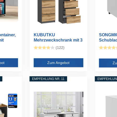
tainer,
KUBUTKU
SONGMI
it
Mehrzweckschrank mit 3
Schubla
Schubladen...
Rollconta
(122)
bot
Zum Angebot
Zu
EMPFEHLUNG NR. 11
EMPFEHLUNG