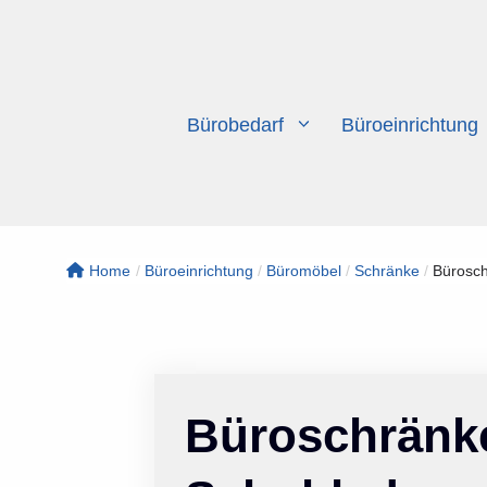
Zum
Inhalt
springen
Bürobedarf
Büroeinrichtung
Home
/
Büroeinrichtung
/
Büromöbel
/
Schränke
/
Bürosch
Büroschränk