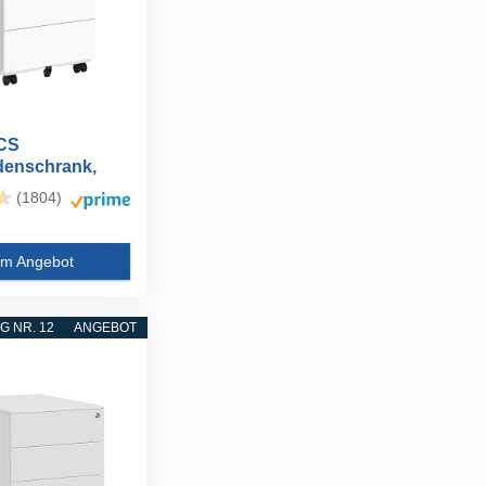
CS
denschrank,
iner, mobiler...
(1804)
m Angebot
 NR. 12
ANGEBOT