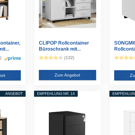
ntainer,
CLIPOP Rollcontainer
SONGMI
t...
Büroschrank mit...
Rollconta
Schreibti
)
(132)
Zum Angebot
bot
Zu
ANGEBOT
EMPFEHLUNG NR. 14
EMPFEHLUNG