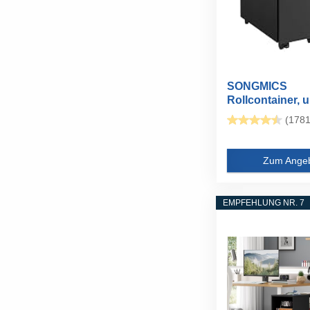
SONGMICS
Rollcontainer, u
Schreibtisch, mit
(1781
Zum Ange
EMPFEHLUNG NR. 7