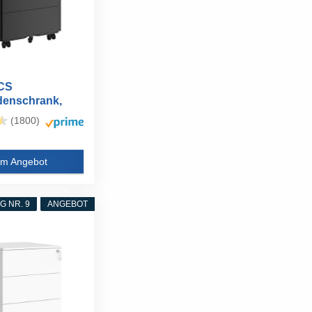
CS
denschrank,
iner, mobiler...
(1800)
m Angebot
 NR. 9
ANGEBOT