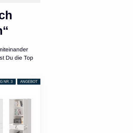
ch
n“
iteinander
st Du die Top
 NR. 3
ANGEBOT