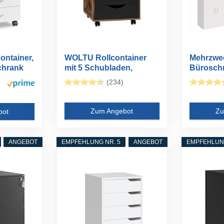
ntainer,
WOLTU Rollcontainer
Mehrzwe
chrank
mit 5 Schubladen,
Bürosch
mobiler...
Aktenschr
(234)
Zum Angebot
Zu
bot
ANGEBOT
EMPFEHLUNG NR. 5
ANGEBOT
EMPFEHLUNG