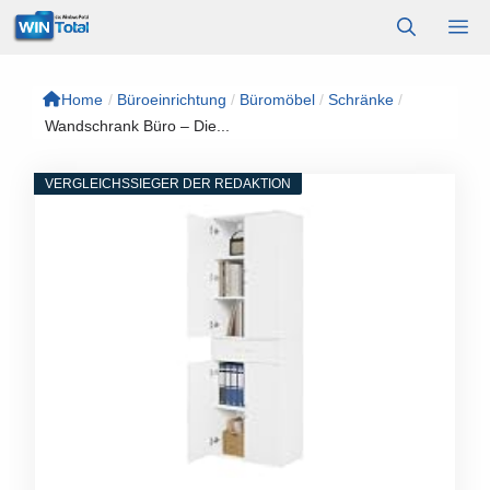
Zum
M
Inhalt
springen
Home
/
Büroeinrichtung
/
Büromöbel
/
Schränke
/
Wandschrank Büro – Die...
VERGLEICHSSIEGER DER REDAKTION