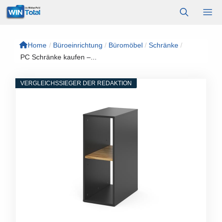
Zum
M
Inhalt
springen
Home
/
Büroeinrichtung
/
Büromöbel
/
Schränke
/
PC Schränke kaufen –...
VERGLEICHSSIEGER DER REDAKTION