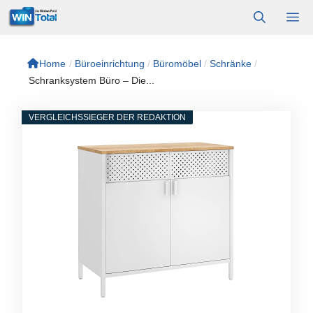
Zum
M
Inhalt
springen
Home
/
Büroeinrichtung
/
Büromöbel
/
Schränke
/
Schranksystem Büro – Die...
VERGLEICHSSIEGER DER REDAKTION