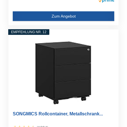
Zum Angebot
EMPFEHLUNG NR. 12
SONGMICS Rollcontainer, Metallschrank...