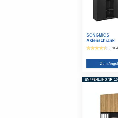
SONGMICS
Aktenschrank
Mehrzweckschr
(1964
Ebenen...
Zum Ange
EMPFEHLUNG NR. 10