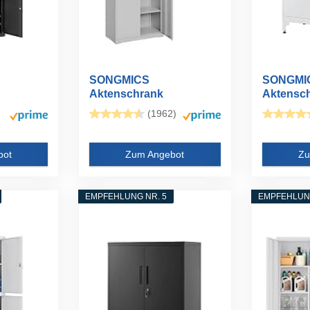
SONGMICS
SONGMI
Aktenschrank
Aktensch
nk...
Mehrzweckschrank 5
Mehrzwec
(1962)
Ebenen...
bot
Zum Angebot
Zu
EMPFEHLUNG NR. 5
EMPFEHLUNG