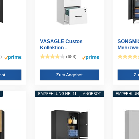
VASAGLE Custos
SONGMI
Kollektion -
Mehrzwe
ank 5
Aktenschrank...
Garderob
)
(688)
bot
Zum Angebot
Zu
EMPFEHLUNG NR. 11
ANGEBOT
EMPFEHLUNG