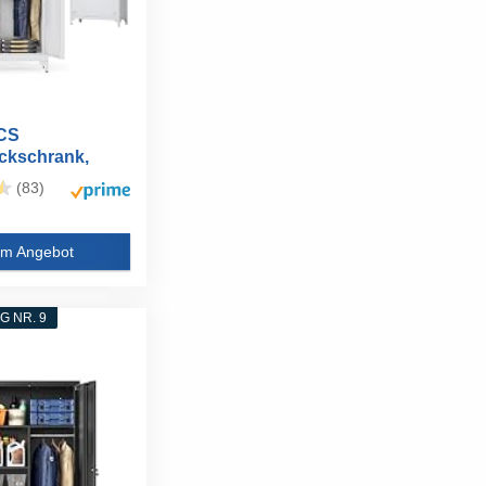
CS
ckschrank,
enschrank...
(83)
m Angebot
 NR. 9