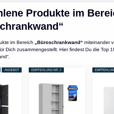
lene Produkte im Berei
schrankwand“
ukte im Bereich
„Büroschrankwand“
miteinander v
r Dich zusammengestellt. Hier findest Du die Top 1
nd“.
ANGEBOT
EMPFEHLUNG NR. 2
EMPFEHLUNG