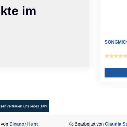
kte im
SONGMICS 
eser
vertrauen uns jedes Jahr
 von
Eleanor Hunt
Bearbeitet von
Claudia Sc