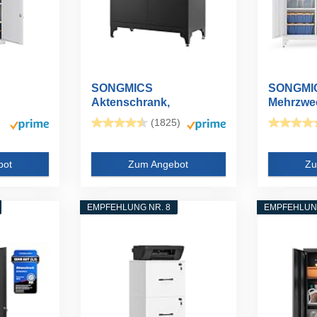
SONGMICS
SONGMI
Aktenschrank,
Mehrzwe
nk...
Mehrzweckschrank...
Garderob
(1825)
bot
Zum Angebot
Zu
EMPFEHLUNG NR. 8
EMPFEHLUNG