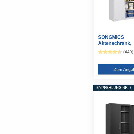
SONGMICS
Aktenschrank,
Mehrzweckschra
(449)
Zum Ange
EMPFEHLUNG NR. 7