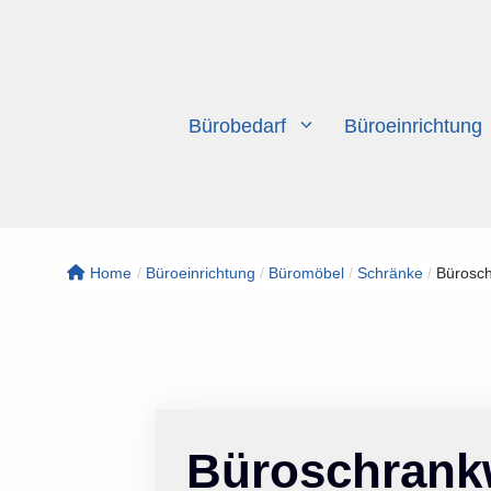
Zum
Inhalt
springen
Bürobedarf
Büroeinrichtung
Home
/
Büroeinrichtung
/
Büromöbel
/
Schränke
/
Bürosch
Büroschrank