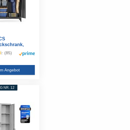
CS
ckschrank,
enschrank...
(85)
m Angebot
 NR. 12