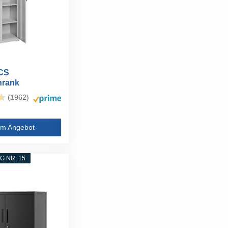
CS
hrank
ckschrank 5
(1962)
.
m Angebot
 NR. 15