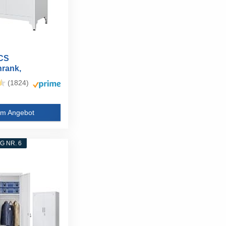
CS
rank,
kschrank...
(1824)
m Angebot
 NR. 6