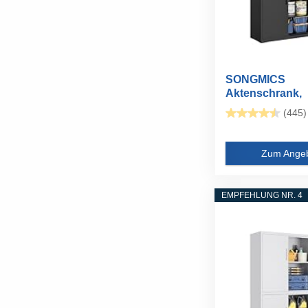
SONGMICS
Aktenschrank,
Mehrzweckschra
(445)
Zum Ange
EMPFEHLUNG NR. 4