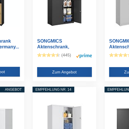
hrank
SONGMICS
SONGMI
ermany...
Aktenschrank,
Aktensc
Mehrzweckschrank...
Mehrzwe
(445)
Ebenen..
bot
Zum Angebot
Zu
ANGEBOT
EMPFEHLUNG NR. 14
EMPFEHLUNG