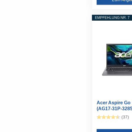
EMPFEHLUNG NR. 7
Acer Aspire Go
(AG17-31P-3285
17" FHD...
(37)