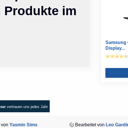
n Produkte im
Samsung G
Display...
eser
vertrauen uns jedes Jahr
 von
Yasmin Sims
Bearbeitet von
Leo Gardi