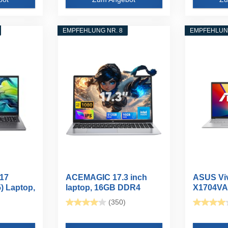
EMPFEHLUNG NR. 8
EMPFEHLUNG
 17
ACEMAGIC 17.3 inch
ASUS Vi
) Laptop,
laptop, 16GB DDR4
X1704VA 
512GB SSD...
FHD...
(350)