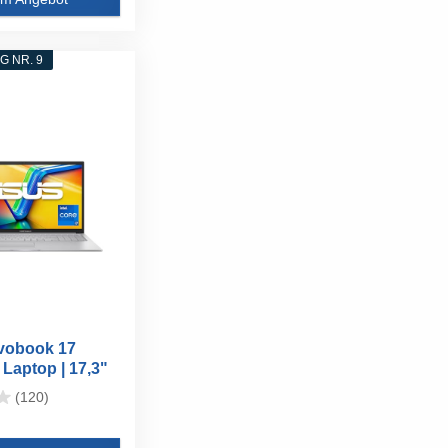
 NR. 9
vobook 17
Laptop | 17,3"
(120)