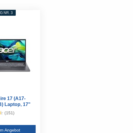
 NR. 3
ire 17 (A17-
) Laptop, 17"
.
(151)
m Angebot