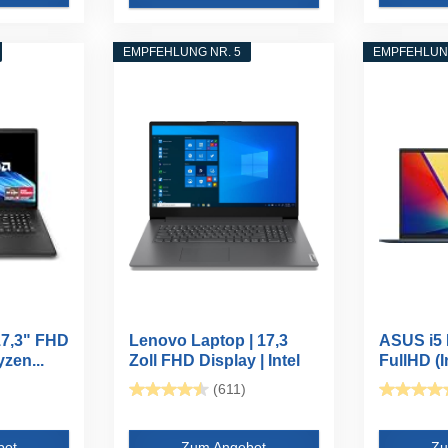
EMPFEHLUNG NR. 5
EMPFEHLUNG
17,3" FHD
Lenovo Laptop | 17,3
ASUS i5 
zen...
Zoll FHD Display | Intel
FullHD (I
U...
(611)
bot
Zum Angebot
Zu