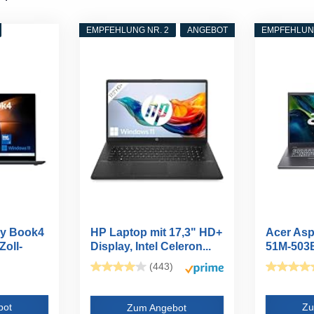
EMPFEHLUNG NR. 2
ANGEBOT
EMPFEHLUNG
y Book4
HP Laptop mit 17,3" HD+
Acer Asp
Zoll-
Display, Intel Celeron...
51M-503B
FHD IPS..
(443)
bot
Zu
Zum Angebot