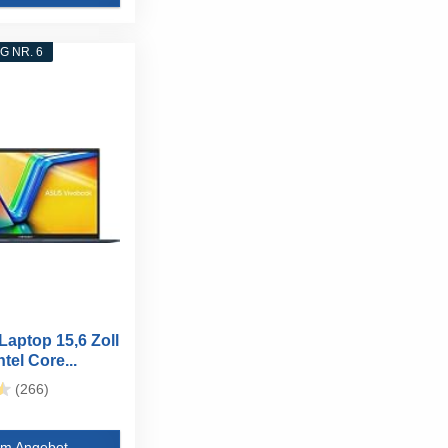
 NR. 6
Laptop 15,6 Zoll
ntel Core...
(266)
m Angebot