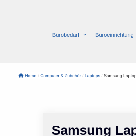
Zum
Inhalt
springen
Bürobedarf
Büroeinrichtung
Home
/
Computer & Zubehör
/
Laptops
/
Samsung Laptop 
Samsung Lapt