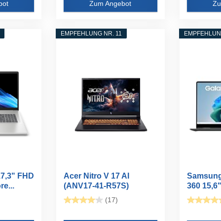
bot
Zum Angebot
Zu
EMPFEHLUNG NR. 11
EMPFEHLUNG
17,3" FHD
Acer Nitro V 17 AI
Samsung
re...
(ANV17-41-R57S)
360 15,6"
Gaming Laptop...
(17)