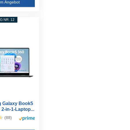
m Angebot
 NR. 12
 Galaxy Book5
 2-in-1-Laptop...
(88)