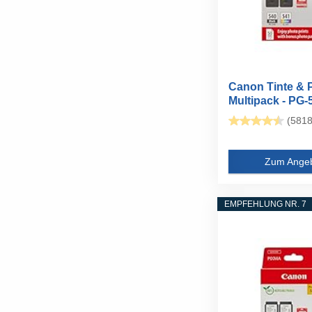
Canon Tinte & 
Multipack - PG-5
(5818
Zum Ange
EMPFEHLUNG NR. 7