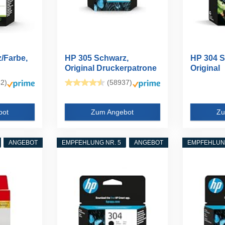
/Farbe,
HP 305 Schwarz,
HP 304 S
Original Druckerpatrone
Original
...
Druckerp
2)
(58937)
bot
Zum Angebot
Zu
ANGEBOT
EMPFEHLUNG NR. 5
ANGEBOT
EMPFEHLUNG