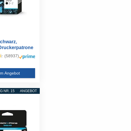
chwarz,
 Druckerpatrone
(58937)
m Angebot
 NR. 15
ANGEBOT