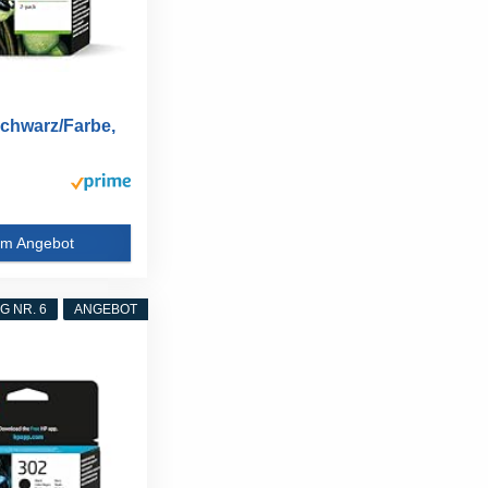
chwarz/Farbe,
atronen...
m Angebot
 NR. 6
ANGEBOT