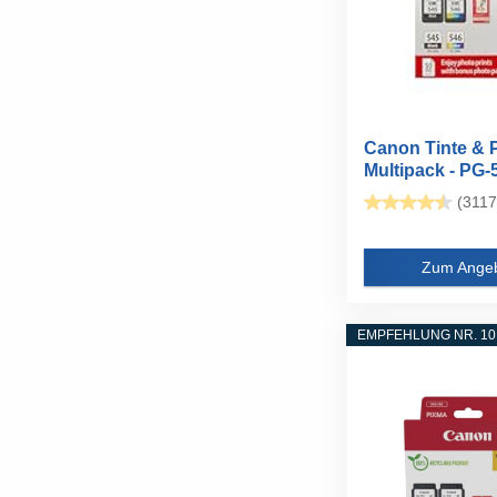
Canon Tinte & 
Multipack - PG-5
(3117
Zum Ange
EMPFEHLUNG NR. 10