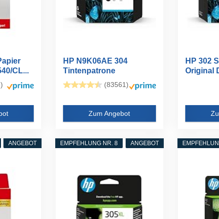
Papier
HP N9K06AE 304
HP 302 S
40/CL...
Tintenpatrone
Original
Druckerpatrone...
)
(83561)
bot
Zum Angebot
Zu
ANGEBOT
EMPFEHLUNG NR. 8
ANGEBOT
EMPFEHLUNG