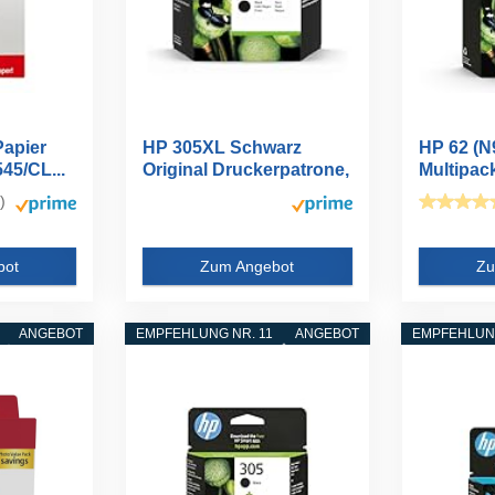
Papier
HP 305XL Schwarz
HP 62 (
45/CL...
Original Druckerpatrone,
Multipack
hohe...
Druckerp
)
bot
Zum Angebot
Zu
ANGEBOT
EMPFEHLUNG NR. 11
ANGEBOT
EMPFEHLUNG