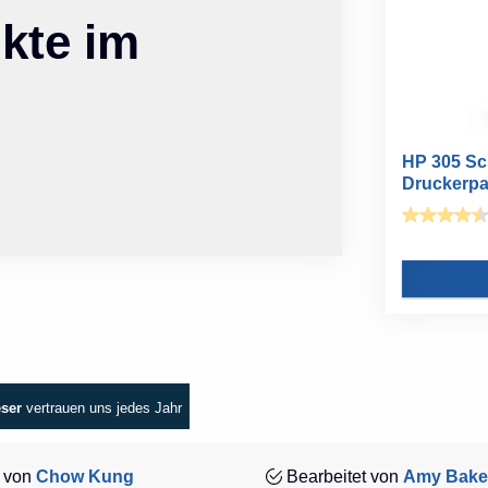
kte im
HP 305 Sc
Druckerpat
eser
vertrauen uns jedes Jahr
 von
Chow Kung
Bearbeitet von
Amy Bake