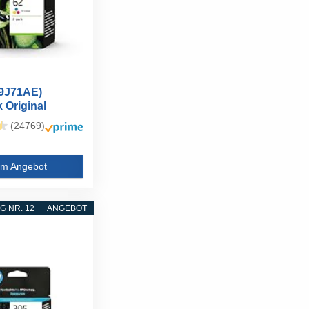
N9J71AE)
 Original
atronen...
(24769)
m Angebot
 NR. 12
ANGEBOT