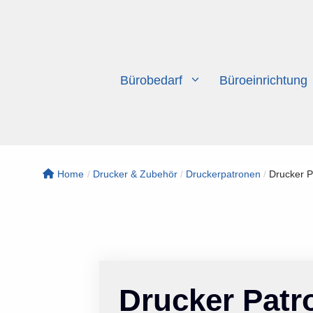
Zum
Inhalt
springen
Bürobedarf
Büroeinrichtung
Home
/
Drucker & Zubehör
/
Druckerpatronen
/
Drucker P
Drucker Patr