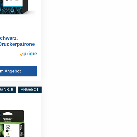
chwarz,
 Druckerpatrone
m Angebot
 NR. 9
ANGEBOT