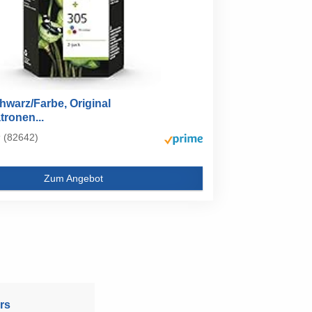
hwarz/Farbe, Original
ronen...
(82642)
Zum Angebot
rs