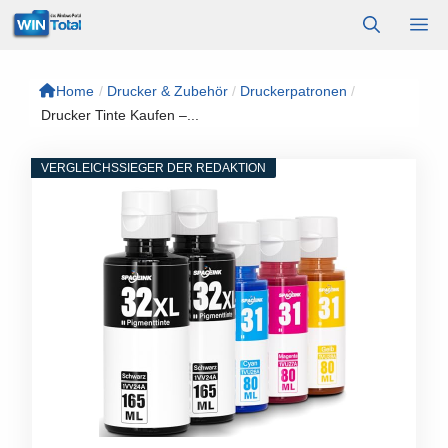
Zum
M
Inhalt
springen
Home
/
Drucker & Zubehör
/
Druckerpatronen
/
Drucker Tinte Kaufen –...
VERGLEICHSSIEGER DER REDAKTION