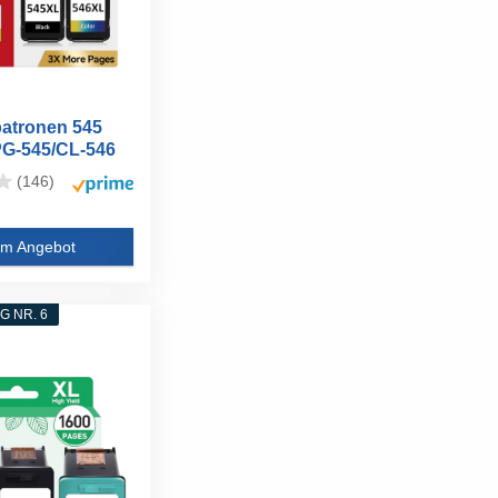
atronen 545
PG-545/CL-546
(146)
m Angebot
 NR. 6