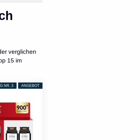
ch
er verglichen
op 15 im
 NR. 3
ANGEBOT