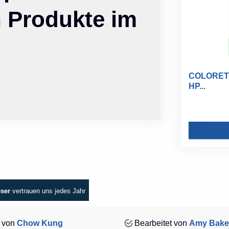
n Produkte im
COLORETTO
HP...
eser
vertrauen uns jedes Jahr
 von
Chow Kung
Bearbeitet von
Amy Bake