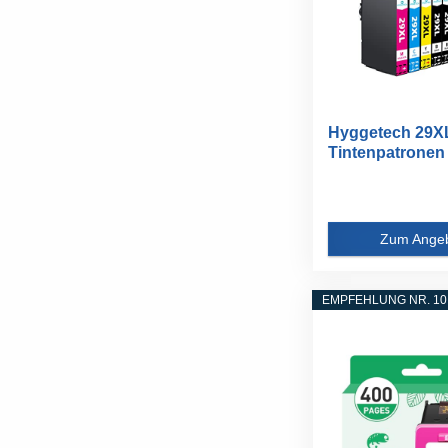
Hyggetech 29X
Tintenpatronen 
Ersatz für...
Zum Ange
EMPFEHLUNG NR. 10