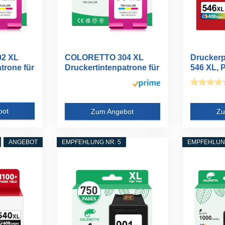
2 XL
COLORETTO 304 XL
Druckerp
trone für
Druckertintenpatrone für
546 XL, 
HP...
XL...
bot
Zum Angebot
Zu
ANGEBOT
EMPFEHLUNG NR. 5
EMPFEHLUNG