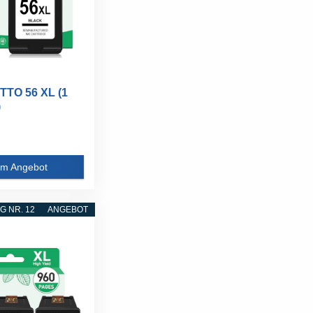
TO 56 XL (1
)
bereiteter...
m Angebot
 NR. 12
ANGEBOT