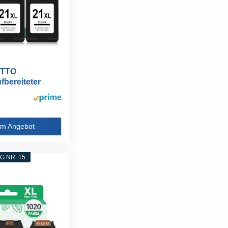
TTO
fbereiteter
...
m Angebot
 NR. 15