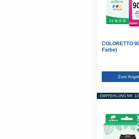
COLORETTO 901
Farbe)
Wiederaufbereite
Zum Ange
EMPFEHLUNG NR. 13