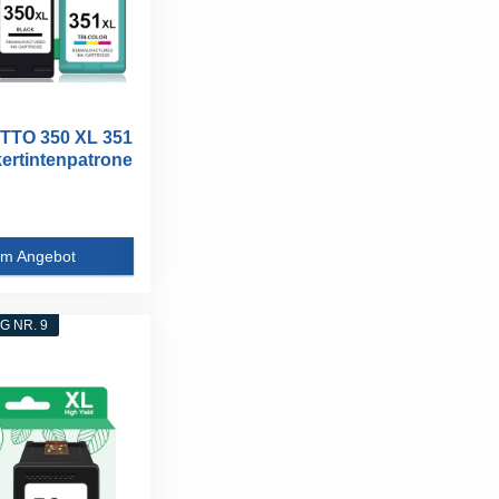
TO 350 XL 351
ertintenpatrone
m Angebot
 NR. 9