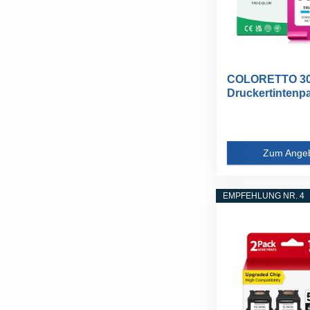
COLORETTO 30
Druckertintenpa
HP...
Zum Ange
EMPFEHLUNG NR. 4