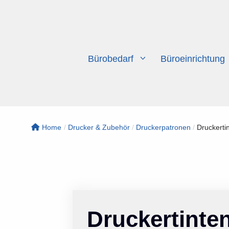
Zum
Inhalt
springen
Bürobedarf
Büroeinrichtung
Home
/
Drucker & Zubehör
/
Druckerpatronen
/
Druckerti
Druckertinte