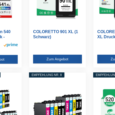
n 540
COLORETTO 901 XL (1
COLORET
k -
Schwarz)
XL Druck
Wiederaufbereiteter...
für...
Zum Angebot
Zu
bot
EMPFEHLUNG NR. 8
EMPFEHLUNG