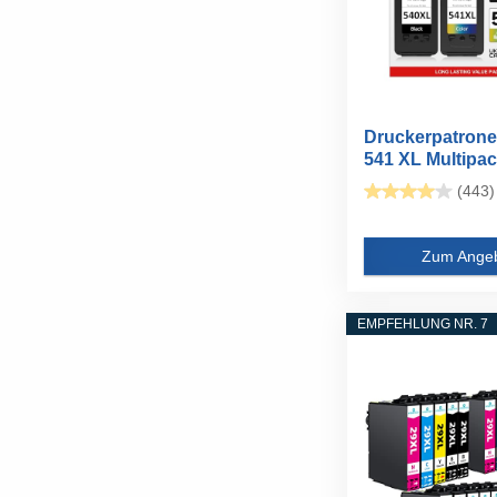
Druckerpatrone
541 XL Multipac
drucken bis...
(443)
Zum Ange
EMPFEHLUNG NR. 7