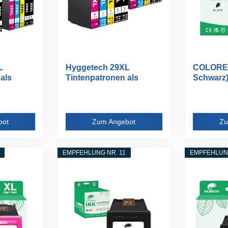
L
Hyggetech 29XL
COLORET
als
Tintenpatronen als
Schwarz
Ersatz für...
Wiederauf
bot
Zum Angebot
Zu
EMPFEHLUNG NR. 11
EMPFEHLUNG