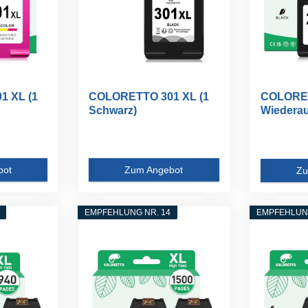
 XL (1
COLORETTO 301 XL (1
COLORE
Schwarz)
Wiederau
ter...
Wiederaufbereiteter...
Ersatz für
bot
Zum Angebot
Zu
EMPFEHLUNG NR. 14
EMPFEHLUNG