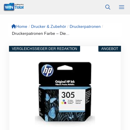
Zum
M
Inhalt
springen
Home
/
Drucker & Zubehör
/
Druckerpatronen
/
Druckerpatronen Farbe – Die...
VERGLEICHSSIEGER DER REDAKTION
ANGEBOT