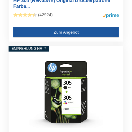
HP 304 (N9K05AE) Original Druckerpatrone
Farbe...
(42924)
Zum Angebot
EMPFEHLUNG NR. 7