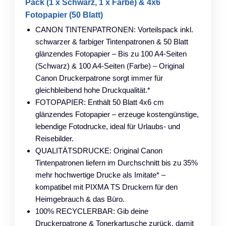
Pack (1 x Schwarz, 1 x Farbe) & 4x6
Fotopapier (50 Blatt)
CANON TINTENPATRONEN: Vorteilspack inkl.
schwarzer & farbiger Tintenpatronen & 50 Blatt
glänzendes Fotopapier – Bis zu 100 A4-Seiten
(Schwarz) & 100 A4-Seiten (Farbe) – Original
Canon Druckerpatrone sorgt immer für
gleichbleibend hohe Druckqualität.*
FOTOPAPIER: Enthält 50 Blatt 4x6 cm
glänzendes Fotopapier – erzeuge kostengünstige,
lebendige Fotodrucke, ideal für Urlaubs- und
Reisebilder.
QUALITÄTSDRUCKE: Original Canon
Tintenpatronen liefern im Durchschnitt bis zu 35%
mehr hochwertige Drucke als Imitate* –
kompatibel mit PIXMA TS Druckern für den
Heimgebrauch & das Büro.
100% RECYCLERBAR: Gib deine
Druckerpatrone & Tonerkartusche zurück, damit