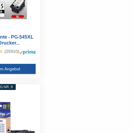
nte - PG-545XL
Drucker...
(25910)
m Angebot
 NR. 9