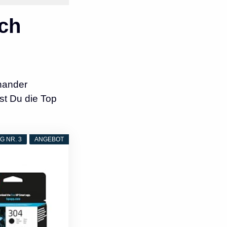
ch
nander
st Du die Top
 NR. 3
ANGEBOT