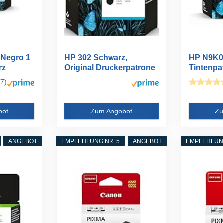
 Negro 1
HP 302 Schwarz,
HP N9K0
rz
Original Druckerpatrone
Tintenpa
Druckerp
7)
bot
Zum Angebot
Zu
ANGEBOT
EMPFEHLUNG NR. 5
ANGEBOT
EMPFEHLUNG