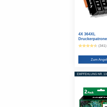
4X 364XL
Druckerpatron
Kompatibel für
(341)
364XL...
Zum Ange
EMPFEHLUNG NR. 13