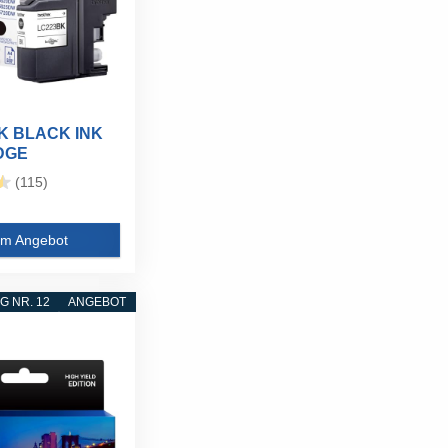
K BLACK INK
DGE
(115)
m Angebot
 NR. 12
ANGEBOT