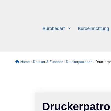
Zum
Inhalt
springen
Bürobedarf
Büroeinrichtung
Home
/
Drucker & Zubehör
/
Druckerpatronen
/
Druckerpa
Druckerpatr