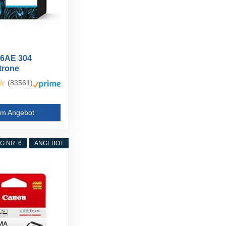
6AE 304
trone
atrone...
(83561)
m Angebot
 NR. 6
ANGEBOT