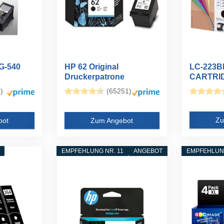
PG-540
HP 62 Original
LC-223B
Druckerpatrone
CARTRI
..
OfficeJet...
)
(65251)
Zu
bot
Zum Angebot
EMPFEHLUNG NR. 11
ANGEBOT
EMPFEHLUNG