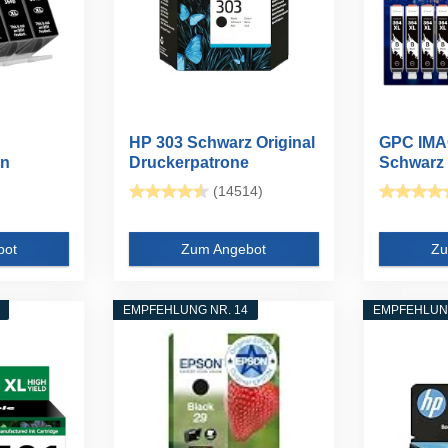
HP 303 Schwarz Original
GPC IMA
en
Druckerpatrone
Schwarz
 HP
Kompatibl
(14514)
bot
Zum Angebot
Zu
EMPFEHLUNG NR. 14
EMPFEHLUNG