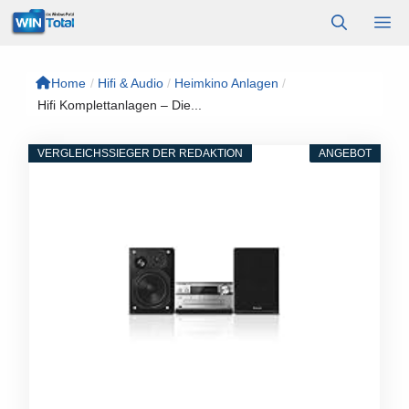
Zum
M
Inhalt
springen
Home
/
Hifi & Audio
/
Heimkino Anlagen
/
Hifi Komplettanlagen – Die...
VERGLEICHSSIEGER DER REDAKTION
ANGEBOT