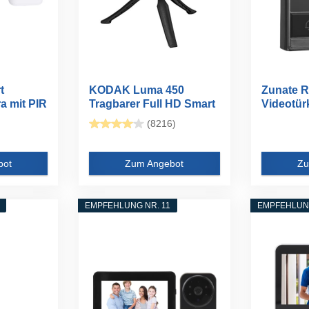
t
KODAK Luma 450
Zunate R
a mit PIR
Tragbarer Full HD Smart
Videotürk
Projektor...
Fernüber
(8216)
bot
Zum Angebot
Zu
EMPFEHLUNG NR. 11
EMPFEHLUNG