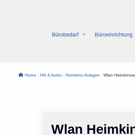
Zum
Inhalt
springen
Bürobedarf
Büroeinrichtung
Home
/
Hifi & Audio
/
Heimkino Anlagen
/
Wlan Heimkinosy
Wlan Heimki