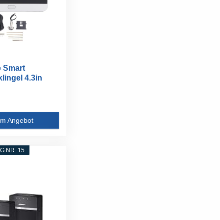
 Smart
lingel 4.3in
eless...
m Angebot
 NR. 15