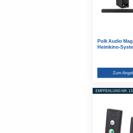
Polk Audio Magn
Heimkino-Syste
Soundbar...
Zum Ange
EMPFEHLUNG NR. 13