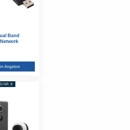
ual Band
 Network
00Mbit/s...
m Angebot
 NR. 9