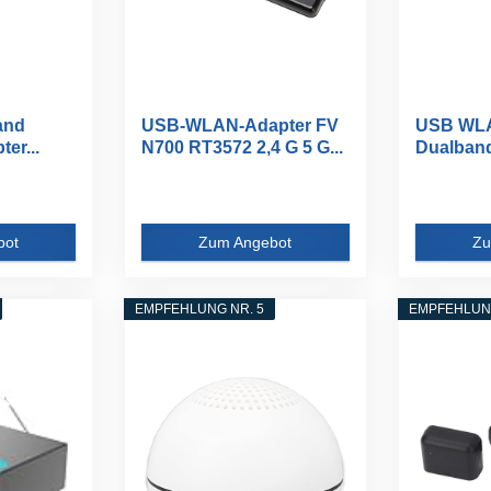
and
USB-WLAN-Adapter FV
USB WLA
er...
N700 RT3572 2,4 G 5 G...
Dualband
bot
Zum Angebot
Zu
EMPFEHLUNG NR. 5
EMPFEHLUNG