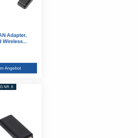
N Adapter,
 Wireless...
m Angebot
 NR. 6