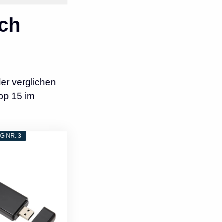
ch
er verglichen
op 15 im
 NR. 3