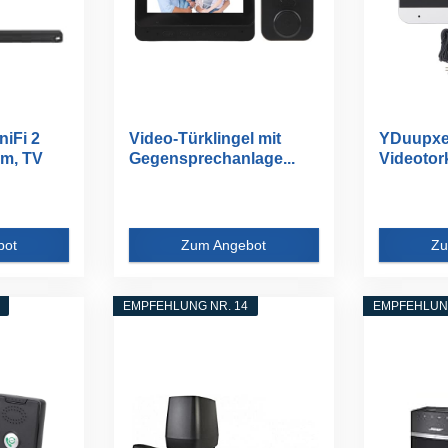
iFi 2
Video-Türklingel mit
YDuupxe
m, TV
Gegensprechanlage...
Videotork
1080p Wir
bot
Zum Angebot
Zu
EMPFEHLUNG NR. 14
EMPFEHLUNG