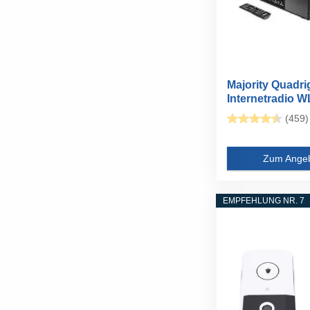
Majority Quadri
Internetradio 
Player...
(459)
Zum Ange
EMPFEHLUNG NR. 7