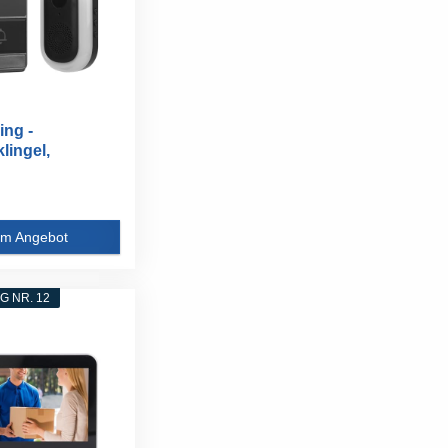
ing -
lingel,
wachung...
m Angebot
 NR. 12