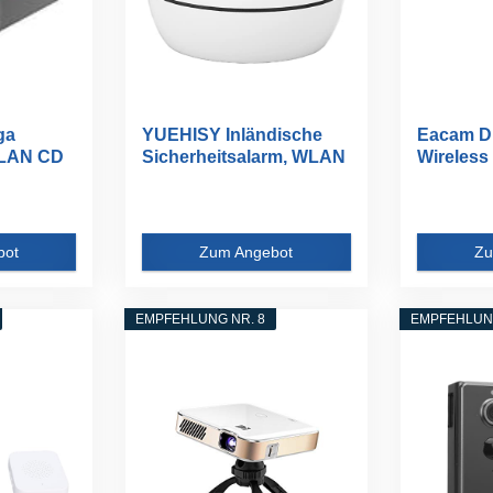
ga
YUEHISY Inländische
Eacam D
WLAN CD
Sicherheitsalarm, WLAN
Wireless
-Alarm...
Adapter 3
bot
Zum Angebot
Zu
EMPFEHLUNG NR. 8
EMPFEHLUNG