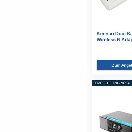
Keenso Dual B
Wireless N Adapt
Zum Ange
EMPFEHLUNG NR. 4