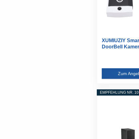
XUMIUZIY Smar
DoorBell Kamer
Human...
Zum Ange
EMPFEHLUNG NR. 10