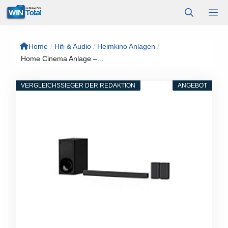
Zum
M
Inhalt
springen
Home
/
Hifi & Audio
/
Heimkino Anlagen
/
Home Cinema Anlage –...
VERGLEICHSSIEGER DER REDAKTION
ANGEBOT