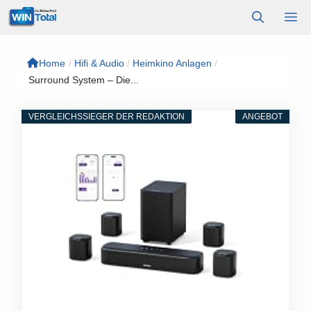
Zum
M
Inhalt
springen
Home
/
Hifi & Audio
/
Heimkino Anlagen
/
Surround System – Die...
VERGLEICHSSIEGER DER REDAKTION
ANGEBOT