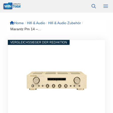
Zum
M
Inhalt
springen
Home
/
Hifi & Audio
/
Hifi & Audio Zubehör
/
Marantz Pm 14 –...
VERGLEICHSSIEGER DER REDAKTION