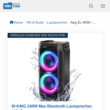
Zum
M
Inhalt
springen
Home
/
Hifi & Audio
/
Lautsprecher
/
Aeg Ec 4836 –...
VERGLEICHSSIEGER DER REDAKTION
W-KING 240W Max Bluetooth Lautsprecher,