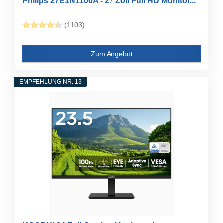
Philips 27E1N1100A - 27 Zoll Full HD Monitor...
(1103)
Zum Angebot
EMPFEHLUNG NR. 13