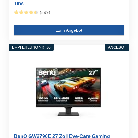
1ms...
(599)
Zum Angebot
EMPFEHLUNG NR. 10
ANGEBOT
BenQ GW2790E 27 Zoll Eye-Care Gaming