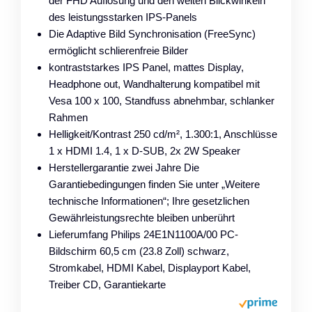
der FHD Auflösung und den weiten Blickwinkeln
des leistungsstarken IPS-Panels
Die Adaptive Bild Synchronisation (FreeSync)
ermöglicht schlierenfreie Bilder
kontraststarkes IPS Panel, mattes Display,
Headphone out, Wandhalterung kompatibel mit
Vesa 100 x 100, Standfuss abnehmbar, schlanker
Rahmen
Helligkeit/Kontrast 250 cd/m², 1.300:1, Anschlüsse
1 x HDMI 1.4, 1 x D-SUB, 2x 2W Speaker
Herstellergarantie zwei Jahre Die
Garantiebedingungen finden Sie unter „Weitere
technische Informationen“; Ihre gesetzlichen
Gewährleistungsrechte bleiben unberührt
Lieferumfang Philips 24E1N1100A/00 PC-
Bildschirm 60,5 cm (23.8 Zoll) schwarz,
Stromkabel, HDMI Kabel, Displayport Kabel,
Treiber CD, Garantiekarte