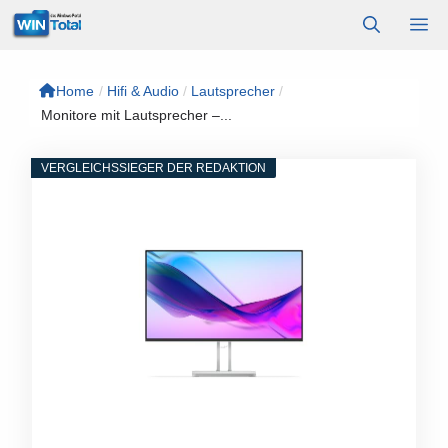
Zum
M
Inhalt
springen
Home
/
Hifi & Audio
/
Lautsprecher
/
Monitore mit Lautsprecher –...
VERGLEICHSSIEGER DER REDAKTION