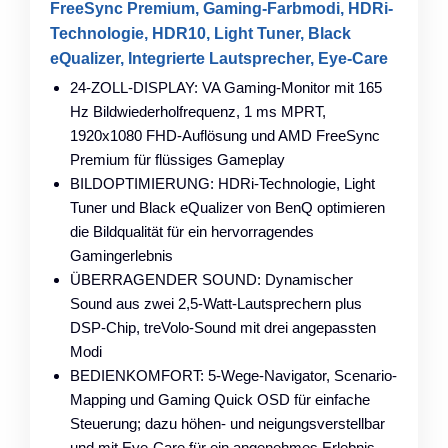
FreeSync Premium, Gaming-Farbmodi, HDRi-
Technologie, HDR10, Light Tuner, Black
eQualizer, Integrierte Lautsprecher, Eye-Care
24-ZOLL-DISPLAY: VA Gaming-Monitor mit 165
Hz Bildwiederholfrequenz, 1 ms MPRT,
1920x1080 FHD-Auflösung und AMD FreeSync
Premium für flüssiges Gameplay
BILDOPTIMIERUNG: HDRi-Technologie, Light
Tuner und Black eQualizer von BenQ optimieren
die Bildqualität für ein hervorragendes
Gamingerlebnis
ÜBERRAGENDER SOUND: Dynamischer
Sound aus zwei 2,5-Watt-Lautsprechern plus
DSP-Chip, treVolo-Sound mit drei angepassten
Modi
BEDIENKOMFORT: 5-Wege-Navigator, Scenario-
Mapping und Gaming Quick OSD für einfache
Steuerung; dazu höhen- und neigungsverstellbar
und mit Eye-Care für ein angenehmes Erlebnis