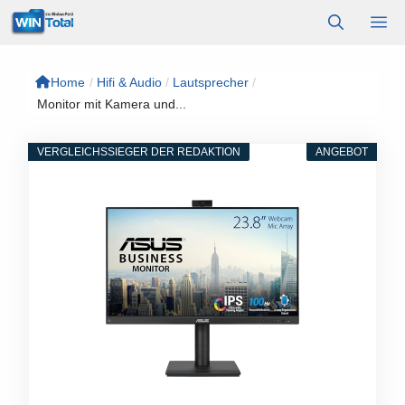
Zum
M
Inhalt
springen
Home
/
Hifi & Audio
/
Lautsprecher
/
Monitor mit Kamera und...
VERGLEICHSSIEGER DER REDAKTION
ANGEBOT