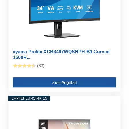
iiyama Prolite XCB3497WQSNPH-B1 Curved
1500R...
(33)
Zum Angebot
EMPFEHLUNG NR. 15