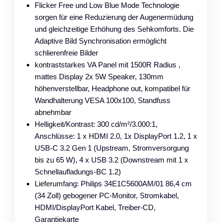
Flicker Free und Low Blue Mode Technologie
sorgen für eine Reduzierung der Augenermüdung
und gleichzeitige Erhöhung des Sehkomforts. Die
Adaptive Bild Synchronisation ermöglicht
schlierenfreie Bilder
kontraststarkes VA Panel mit 1500R Radius ,
mattes Display 2x 5W Speaker, 130mm
höhenverstellbar, Headphone out, kompatibel für
Wandhalterung VESA 100x100, Standfuss
abnehmbar
Helligkeit/Kontrast: 300 cd/m²/3.000:1,
Anschlüsse: 1 x HDMI 2.0, 1x DisplayPort 1.2, 1 x
USB-C 3.2 Gen 1 (Upstream, Stromversorgung
bis zu 65 W), 4 x USB 3.2 (Downstream mit 1 x
Schnellaufladungs-BC 1.2)
Lieferumfang: Philips 34E1C5600AM/01 86,4 cm
(34 Zoll) gebogener PC-Monitor, Stromkabel,
HDMI/DisplayPort Kabel, Treiber-CD,
Garantiekarte