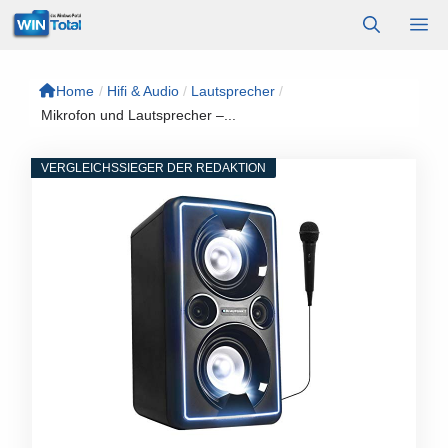
Zum
M
Inhalt
springen
Home
/
Hifi & Audio
/
Lautsprecher
/
Mikrofon und Lautsprecher –...
VERGLEICHSSIEGER DER REDAKTION