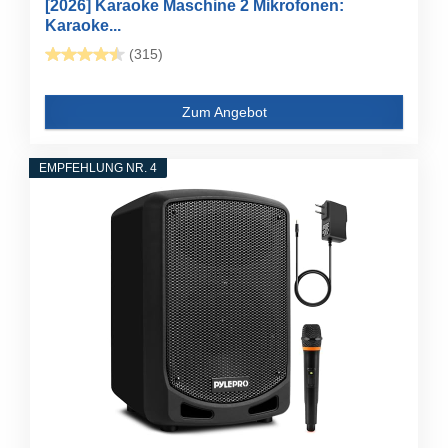
[2026] Karaoke Maschine 2 Mikrofonen:
Karaoke...
(315)
Zum Angebot
EMPFEHLUNG NR. 4