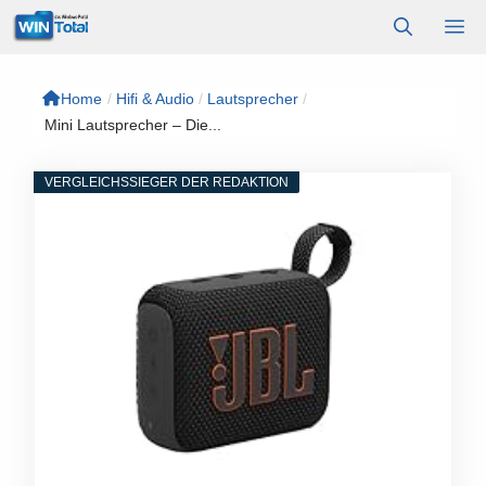
Zum
M
Inhalt
springen
Home
/
Hifi & Audio
/
Lautsprecher
/
Mini Lautsprecher – Die...
VERGLEICHSSIEGER DER REDAKTION