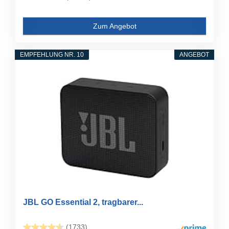
Zum Angebot
EMPFEHLUNG NR. 10
ANGEBOT
JBL GO Essential 2, tragbarer...
(1733)