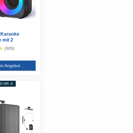
 Karaoke
 mit 2
...
(909)
m Angebot
 NR. 6