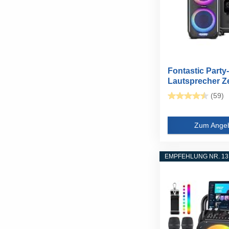
Fontastic Party-
Lautsprecher Ze
Bluetooth...
(59)
Zum Ange
EMPFEHLUNG NR. 13