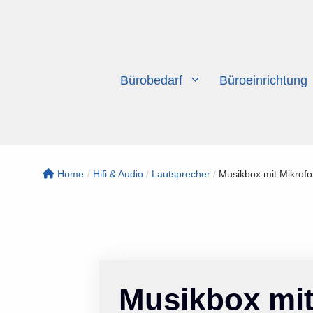
Zum
Inhalt
springen
Bürobedarf
Büroeinrichtung
Home
/
Hifi & Audio
/
Lautsprecher
/
Musikbox mit Mikrofon
Musikbox mit