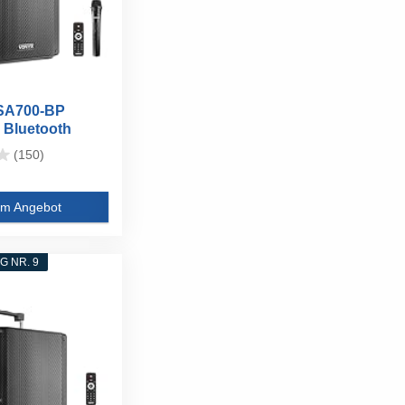
SA700-BP
 Bluetooth
her...
(150)
m Angebot
 NR. 9