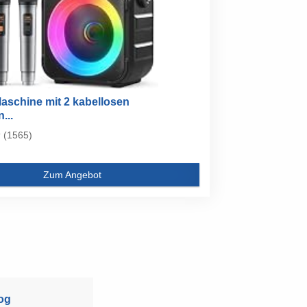
aschine mit 2 kabellosen
...
(1565)
Zum Angebot
og