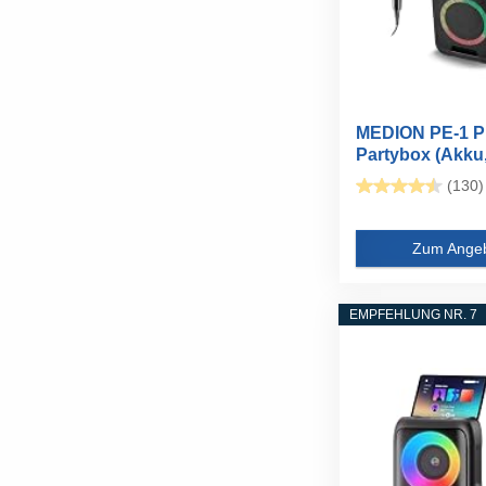
MEDION PE-1 P
Partybox (Akku,
Mikrofon...
(130)
Zum Ange
EMPFEHLUNG NR. 7