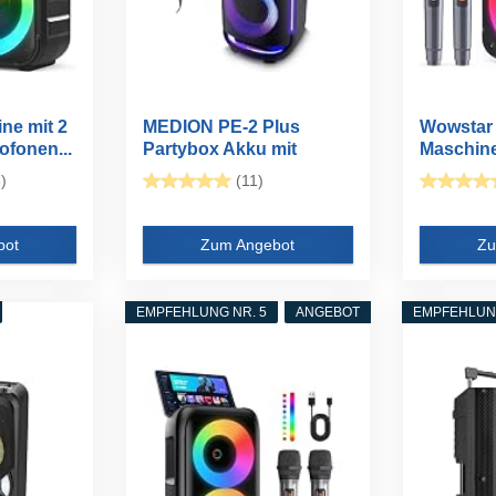
ne mit 2
MEDION PE-2 Plus
Wowstar
ofonen...
Partybox Akku mit
Maschine
Mikrofon...
Mikrofone
)
(11)
bot
Zum Angebot
Zu
EMPFEHLUNG NR. 5
ANGEBOT
EMPFEHLUNG