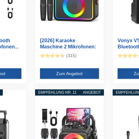
ooth
[2026] Karaoke
Vonyx V
fonen...
Maschine 2 Mikrofonen:
Bluetoot
Karaoke...
Gro...
(315)
bot
Zum Angebot
Zu
EMPFEHLUNG NR. 11
ANGEBOT
EMPFEHLUNG