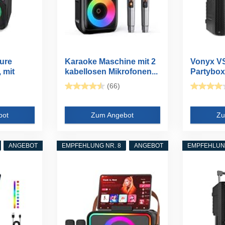
ure
Karaoke Maschine mit 2
Vonyx V
 mit
kabellosen Mikrofonen...
Partybox
Lautsprec
(66)
bot
Zum Angebot
Zu
ANGEBOT
EMPFEHLUNG NR. 8
ANGEBOT
EMPFEHLUNG