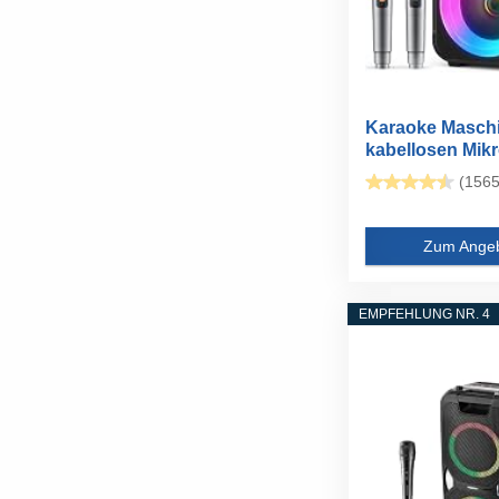
Karaoke Maschi
kabellosen Mikr
(1565
Zum Ange
EMPFEHLUNG NR. 4