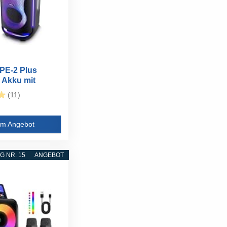
PE-2 Plus
 Akku mit
..
(11)
m Angebot
 NR. 15
ANGEBOT