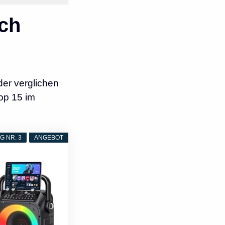
ch
er verglichen
op 15 im
 NR. 3
ANGEBOT