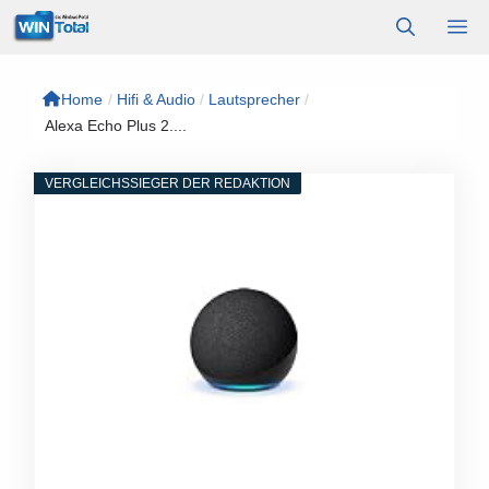
Zum
M
Inhalt
springen
Home
/
Hifi & Audio
/
Lautsprecher
/
Alexa Echo Plus 2....
VERGLEICHSSIEGER DER REDAKTION