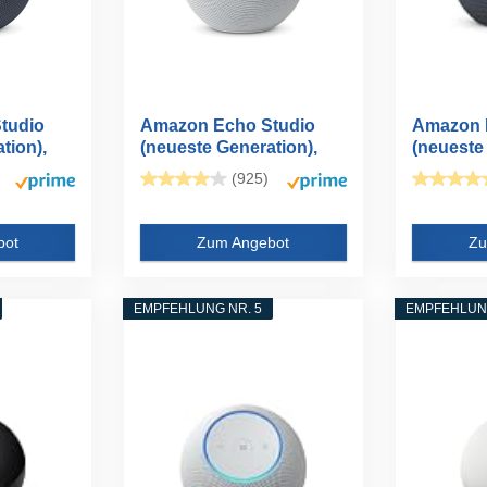
tudio
Amazon Echo Studio
Amazon 
tion),
(neueste Generation),
(neueste 
kompaktes...
(925)
bot
Zum Angebot
Zu
EMPFEHLUNG NR. 5
EMPFEHLUNG