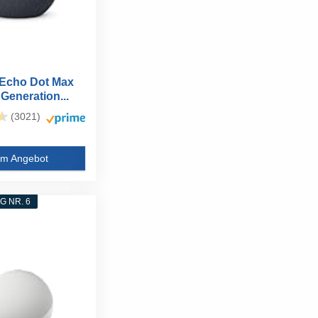
Echo Dot Max
Generation...
(3021)
m Angebot
 NR. 6