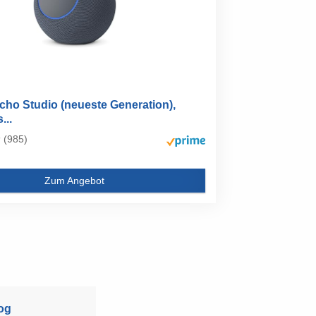
ho Studio (neueste Generation),
...
(985)
Zum Angebot
og