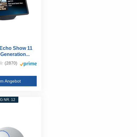
Echo Show 11
Generation...
(2870)
m Angebot
 NR. 12