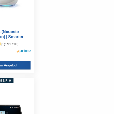
 (Neueste
n) | Smarter
d...
(191710)
m Angebot
 NR. 9