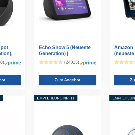
pot
Echo Show 5 (Neueste
Amazon 
tion),
Generation) |
(neueste 
Kompakter...
0)
(24915)
bot
Zum Angebot
Zu
EMPFEHLUNG NR. 11
EMPFEHLUNG