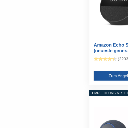
Amazon Echo S
(neueste genera
smarter...
(2203
Zum Ange
EMPFEHLUNG NR. 10