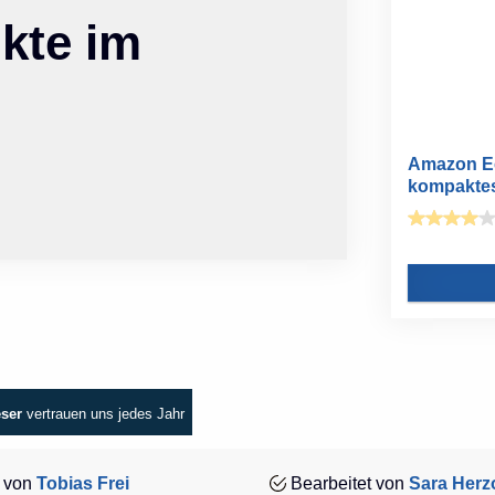
kte im
Amazon Ec
kompaktes
eser
vertrauen uns jedes Jahr
 von
Tobias Frei
Bearbeitet von
Sara Herz