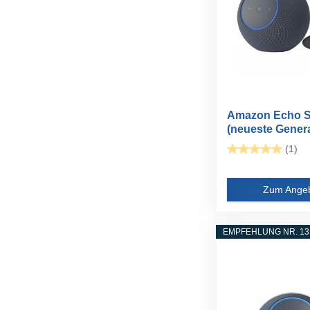
Amazon Echo S
(neueste Genera
mit...
(1)
Zum Ange
EMPFEHLUNG NR. 13