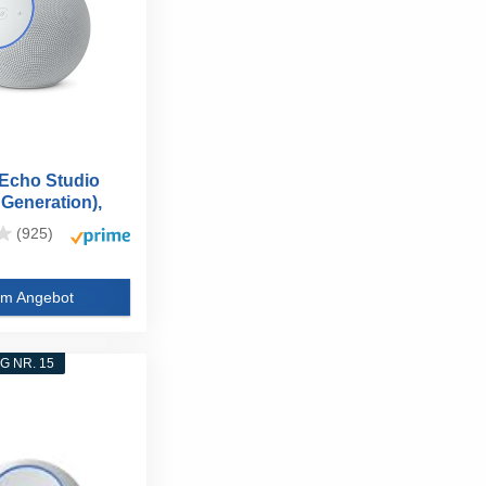
Echo Studio
 Generation),
s...
(925)
m Angebot
 NR. 15