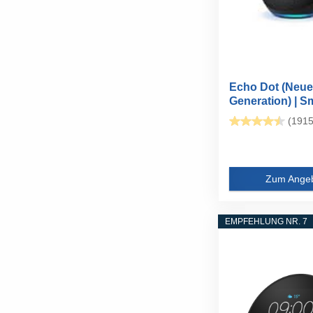
Echo Dot (Neue
Generation) | S
WLAN- und...
(1915
Zum Ange
EMPFEHLUNG NR. 7