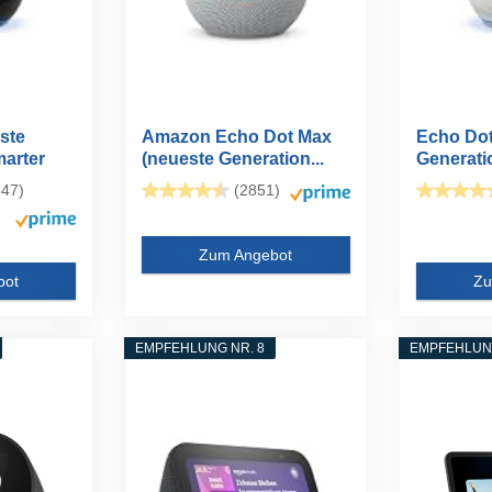
ste
Amazon Echo Dot Max
Echo Dot
marter
(neueste Generation...
Generatio
WLAN- un
47)
(2851)
Zum Angebot
bot
Zu
EMPFEHLUNG NR. 8
EMPFEHLUNG