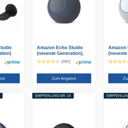
tudio
Amazon Echo Studio
Amazon 
tion)
(neueste Generation),
(neueste
kompaktes...
kompakte
(985)
bot
Zum Angebot
Zu
EMPFEHLUNG NR. 14
EMPFEHLUNG