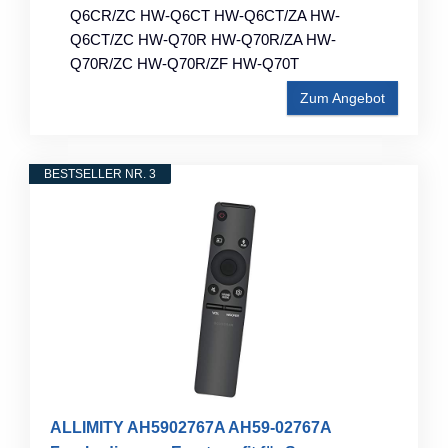
Q6CR/ZC HW-Q6CT HW-Q6CT/ZA HW-
Q6CT/ZC HW-Q70R HW-Q70R/ZA HW-
Q70R/ZC HW-Q70R/ZF HW-Q70T
Zum Angebot
BESTSELLER NR. 3
ALLIMITY AH5902767A AH59-02767A