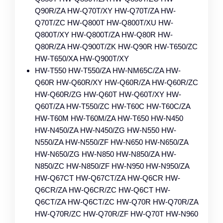
Q90R/ZA HW-Q70T/XY HW-Q70T/ZA HW-
Q70T/ZC HW-Q800T HW-Q800T/XU HW-
Q800T/XY HW-Q800T/ZA HW-Q80R HW-
Q80R/ZA HW-Q900T/ZK HW-Q90R HW-T650/ZC
HW-T650/XA HW-Q900T/XY
HW-T550 HW-T550/ZA HW-NM65C/ZA HW-
Q60R HW-Q60R/XY HW-Q60R/ZA HW-Q60R/ZC
HW-Q60R/ZG HW-Q60T HW-Q60T/XY HW-
Q60T/ZA HW-T550/ZC HW-T60C HW-T60C/ZA
HW-T60M HW-T60M/ZA HW-T650 HW-N450
HW-N450/ZA HW-N450/ZG HW-N550 HW-
N550/ZA HW-N550/ZF HW-N650 HW-N650/ZA
HW-N650/ZG HW-N850 HW-N850/ZA HW-
N850/ZC HW-N850/ZF HW-N950 HW-N950/ZA
HW-Q67CT HW-Q67CT/ZA HW-Q6CR HW-
Q6CR/ZA HW-Q6CR/ZC HW-Q6CT HW-
Q6CT/ZA HW-Q6CT/ZC HW-Q70R HW-Q70R/ZA
HW-Q70R/ZC HW-Q70R/ZF HW-Q70T HW-N960