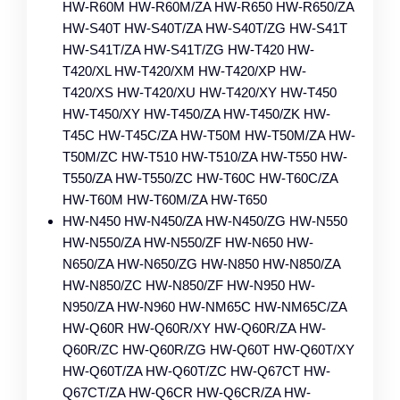
HW-R60M HW-R60M/ZA HW-R650 HW-R650/ZA
HW-S40T HW-S40T/ZA HW-S40T/ZG HW-S41T
HW-S41T/ZA HW-S41T/ZG HW-T420 HW-
T420/XL HW-T420/XM HW-T420/XP HW-
T420/XS HW-T420/XU HW-T420/XY HW-T450
HW-T450/XY HW-T450/ZA HW-T450/ZK HW-
T45C HW-T45C/ZA HW-T50M HW-T50M/ZA HW-
T50M/ZC HW-T510 HW-T510/ZA HW-T550 HW-
T550/ZA HW-T550/ZC HW-T60C HW-T60C/ZA
HW-T60M HW-T60M/ZA HW-T650
HW-N450 HW-N450/ZA HW-N450/ZG HW-N550
HW-N550/ZA HW-N550/ZF HW-N650 HW-
N650/ZA HW-N650/ZG HW-N850 HW-N850/ZA
HW-N850/ZC HW-N850/ZF HW-N950 HW-
N950/ZA HW-N960 HW-NM65C HW-NM65C/ZA
HW-Q60R HW-Q60R/XY HW-Q60R/ZA HW-
Q60R/ZC HW-Q60R/ZG HW-Q60T HW-Q60T/XY
HW-Q60T/ZA HW-Q60T/ZC HW-Q67CT HW-
Q67CT/ZA HW-Q6CR HW-Q6CR/ZA HW-