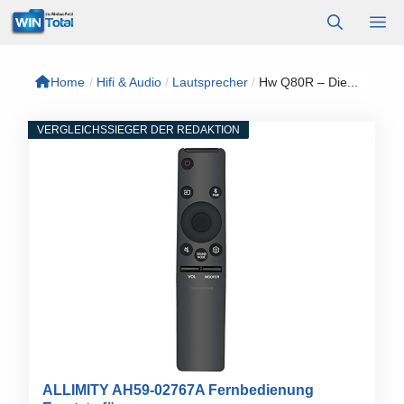
Zum
M
Inhalt
springen
Home
/
Hifi & Audio
/
Lautsprecher
/
Hw Q80R – Die...
VERGLEICHSSIEGER DER REDAKTION
ALLIMITY AH59-02767A Fernbedienung