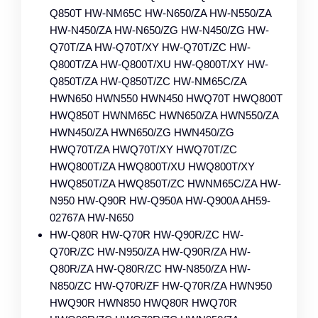
Q850T HW-NM65C HW-N650/ZA HW-N550/ZA
HW-N450/ZA HW-N650/ZG HW-N450/ZG HW-
Q70T/ZA HW-Q70T/XY HW-Q70T/ZC HW-
Q800T/ZA HW-Q800T/XU HW-Q800T/XY HW-
Q850T/ZA HW-Q850T/ZC HW-NM65C/ZA
HWN650 HWN550 HWN450 HWQ70T HWQ800T
HWQ850T HWNM65C HWN650/ZA HWN550/ZA
HWN450/ZA HWN650/ZG HWN450/ZG
HWQ70T/ZA HWQ70T/XY HWQ70T/ZC
HWQ800T/ZA HWQ800T/XU HWQ800T/XY
HWQ850T/ZA HWQ850T/ZC HWNM65C/ZA HW-
N950 HW-Q90R HW-Q950A HW-Q900A AH59-
02767A HW-N650
HW-Q80R HW-Q70R HW-Q90R/ZC HW-
Q70R/ZC HW-N950/ZA HW-Q90R/ZA HW-
Q80R/ZA HW-Q80R/ZC HW-N850/ZA HW-
N850/ZC HW-Q70R/ZF HW-Q70R/ZA HWN950
HWQ90R HWN850 HWQ80R HWQ70R