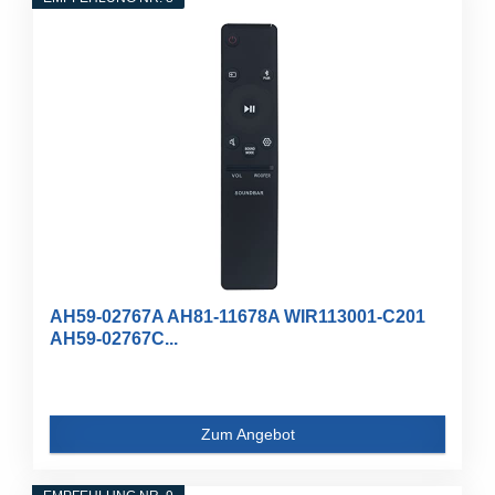
AH59-02767A AH81-11678A WIR113001-C201
AH59-02767C...
Zum Angebot