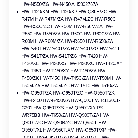
HW-N550/ZG HW-N450 AH5902767A
HW-T420/XM HW-T420/XP HW-Q80R/ZC HW-
R47M HW-R47M/ZA HW-R47M/ZC HW-R50C
HW-R50C/ZC HW-R50M HW-R50M/ZA HW-
R550 HW-R550/ZA HW-R60C HW-R60C/ZA HW-
R60M HW-R60M/ZA HW-R650 HW-R650/ZA
HW-S40T HW-S40T/ZA HW-S40T/ZG HW-S41T
HW-S41T/ZA HW-S41T/ZG HW-T420 HW-
T420/XL HW-T420/XS HW-T420/XU HW-T420/XY
HW-T450 HW-T450/XY HW-T450/ZA HW-
T450/ZK HW-T45C HW-T45C/ZA HW-T50M HW-
T50M/ZA HW-T50M/ZC HW-T510 HW-T510/ZA
HW-Q950T/ZA HW-Q950T/ZC HW-Q950T/ZK
HW-R450 HW-R450/ZA HW-Q900T WIR113001-
C201 HW-Q950T/XS HW-Q950T/XY PS-
WR75BB HW-T650/ZA HW-Q900T/ZA HW-
Q900T/ZC HW-Q90R/ZC HW-Q950T HW-
Q950T/XL HW-Q950T/XM HW-Q950T/XP HW-
Q850T HW-Q850T/ZA HW-Q850T/ZC HW-