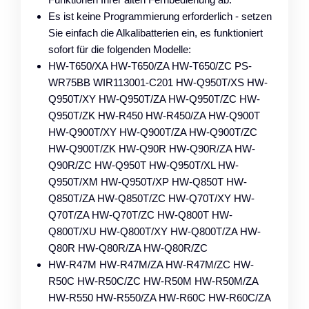
Es ist keine Programmierung erforderlich - setzen
Sie einfach die Alkalibatterien ein, es funktioniert
sofort für die folgenden Modelle:
HW-T650/XA HW-T650/ZA HW-T650/ZC PS-
WR75BB WIR113001-C201 HW-Q950T/XS HW-
Q950T/XY HW-Q950T/ZA HW-Q950T/ZC HW-
Q950T/ZK HW-R450 HW-R450/ZA HW-Q900T
HW-Q900T/XY HW-Q900T/ZA HW-Q900T/ZC
HW-Q900T/ZK HW-Q90R HW-Q90R/ZA HW-
Q90R/ZC HW-Q950T HW-Q950T/XL HW-
Q950T/XM HW-Q950T/XP HW-Q850T HW-
Q850T/ZA HW-Q850T/ZC HW-Q70T/XY HW-
Q70T/ZA HW-Q70T/ZC HW-Q800T HW-
Q800T/XU HW-Q800T/XY HW-Q800T/ZA HW-
Q80R HW-Q80R/ZA HW-Q80R/ZC
HW-R47M HW-R47M/ZA HW-R47M/ZC HW-
R50C HW-R50C/ZC HW-R50M HW-R50M/ZA
HW-R550 HW-R550/ZA HW-R60C HW-R60C/ZA