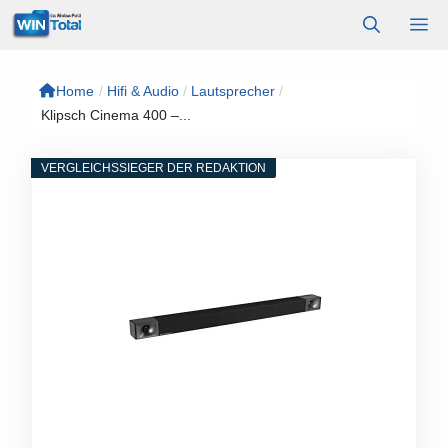
Zum
M
Inhalt
springen
Home
/
Hifi & Audio
/
Lautsprecher
/
Klipsch Cinema 400 –...
VERGLEICHSSIEGER DER REDAKTION