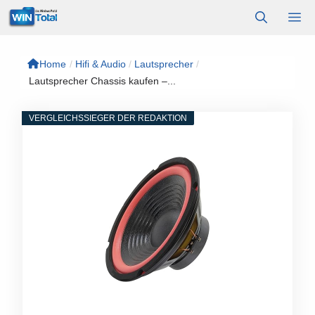
Zum
M
Inhalt
springen
Home
/
Hifi & Audio
/
Lautsprecher
/
Lautsprecher Chassis kaufen –...
VERGLEICHSSIEGER DER REDAKTION