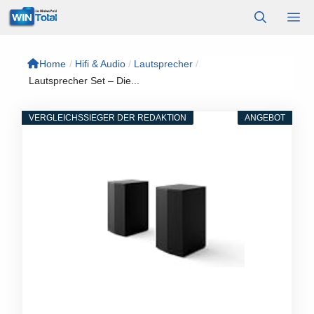
Zum
M
Inhalt
springen
Home
/
Hifi & Audio
/
Lautsprecher
/
Lautsprecher Set – Die...
VERGLEICHSSIEGER DER REDAKTION
ANGEBOT