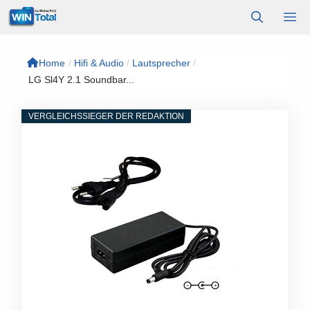
Zum
M
Inhalt
springen
Home
/
Hifi & Audio
/
Lautsprecher
/
LG Sl4Y 2.1 Soundbar...
VERGLEICHSSIEGER DER REDAKTION