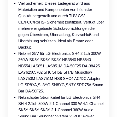
Viel Sicherheit: Dieses Ladegerät wird aus
Materialien und Komponenten von höchster
Qualität hergestellt und durch TÜV GS/
CE/FCC/RoHS- Sicherheit zertifiziert. Verfügt über
mehrere eingebaute Schutzvorrichtungen die
gegen Überstrom, Überladung, Kurzschluß und
Überhitzung schützen. Ideal als Ersatz oder
Backup.
Netzteil 25V für LG Electronics SH4 2.1ch 300W
360W SK5Y SK6Y SK8Y NB3540 NB5540
NB5541 AS851 LAS851M DA-50F25 DA-38A25
EAY62909702 SH6 SH5B SH7B Musicflow
LAS750M LAS751M HS8 SHC4 AC/DC Adapter
LG SP8YA,SL8YG,SN8YG,SN7Y,SPD75A Sound
Bar DA-50F25.
Netzadapter Stromkabel für LG Electronics SH4
SH 4 2.1ch 300W 2.1 Channel 300 W 4.1-Channel
SK5Y SK6Y SK8Y 2.1-Channel 360W Audio
Sound Bar Soundbar System 25VDC Power