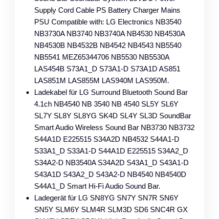
Supply Cord Cable PS Battery Charger Mains
PSU Compatible with: LG Electronics NB3540
NB3730A NB3740 NB3740A NB4530 NB4530A
NB4530B NB4532B NB4542 NB4543 NB5540
NB5541 MEZ65344706 NB5530 NB5530A
LAS454B S73A1_D S73A1-D S73A1D AS851
LAS851M LAS855M LAS940M LAS950M.
Ladekabel für LG Surround Bluetooth Sound Bar
4.1ch NB4540 NB 3540 NB 4540 SL5Y SL6Y
SL7Y SL8Y SL8YG SK4D SL4Y SL3D SoundBar
Smart Audio Wireless Sound Bar NB3730 NB3732
S44A1D E225515 S34A2D NB4532 S44A1-D
S33A1_D S33A1-D S44A1D E225515 S34A2_D
S34A2-D NB3540A S34A2D S43A1_D S43A1-D
S43A1D S43A2_D S43A2-D NB4540 NB4540D
S44A1_D Smart Hi-Fi Audio Sound Bar.
Ladegerät für LG SN8YG SN7Y SN7R SN6Y
SN5Y SLM6Y SLM4R SLM3D SD6 SNC4R GX