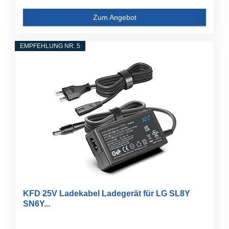
Zum Angebot
EMPFEHLUNG NR. 5
KFD 25V Ladekabel Ladegerät für LG SL8Y
SN6Y...