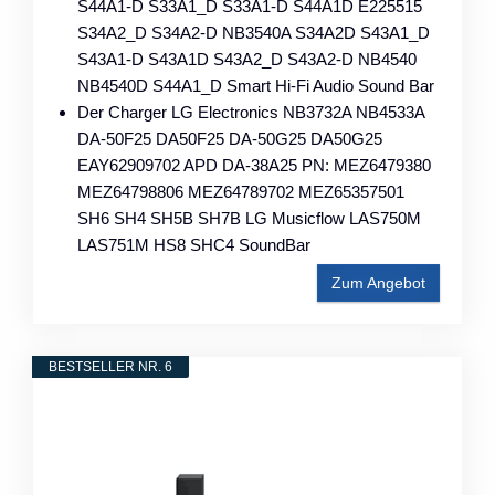
S44A1-D S33A1_D S33A1-D S44A1D E225515
S34A2_D S34A2-D NB3540A S34A2D S43A1_D
S43A1-D S43A1D S43A2_D S43A2-D NB4540
NB4540D S44A1_D Smart Hi-Fi Audio Sound Bar
Der Charger LG Electronics NB3732A NB4533A
DA-50F25 DA50F25 DA-50G25 DA50G25
EAY62909702 APD DA-38A25 PN: MEZ6479380
MEZ64798806 MEZ64789702 MEZ65357501
SH6 SH4 SH5B SH7B LG Musicflow LAS750M
LAS751M HS8 SHC4 SoundBar
Zum Angebot
BESTSELLER NR. 6