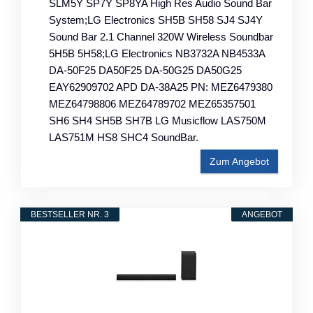
SLM5Y SP7Y SP8YA High Res Audio Sound Bar
System;LG Electronics SH5B SH58 SJ4 SJ4Y
Sound Bar 2.1 Channel 320W Wireless Soundbar
5H5B 5H58;LG Electronics NB3732A NB4533A
DA-50F25 DA50F25 DA-50G25 DA50G25
EAY62909702 APD DA-38A25 PN: MEZ6479380
MEZ64798806 MEZ64789702 MEZ65357501
SH6 SH4 SH5B SH7B LG Musicflow LAS750M
LAS751M HS8 SHC4 SoundBar.
Zum Angebot
BESTSELLER NR. 3
ANGEBOT