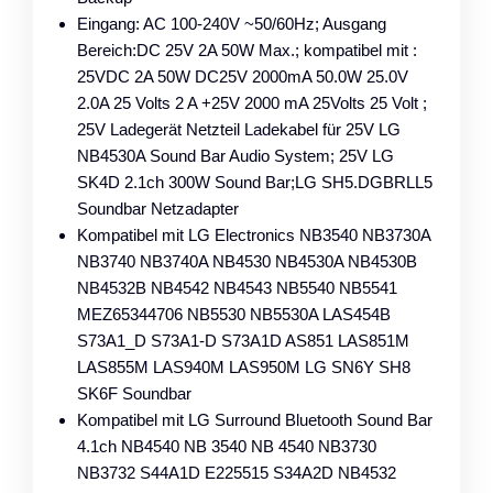
Eingang: AC 100-240V ~50/60Hz; Ausgang
Bereich:DC 25V 2A 50W Max.; kompatibel mit :
25VDC 2A 50W DC25V 2000mA 50.0W 25.0V
2.0A 25 Volts 2 A +25V 2000 mA 25Volts 25 Volt ;
25V Ladegerät Netzteil Ladekabel für 25V LG
NB4530A Sound Bar Audio System; 25V LG
SK4D 2.1ch 300W Sound Bar;LG SH5.DGBRLL5
Soundbar Netzadapter
Kompatibel mit LG Electronics NB3540 NB3730A
NB3740 NB3740A NB4530 NB4530A NB4530B
NB4532B NB4542 NB4543 NB5540 NB5541
MEZ65344706 NB5530 NB5530A LAS454B
S73A1_D S73A1-D S73A1D AS851 LAS851M
LAS855M LAS940M LAS950M LG SN6Y SH8
SK6F Soundbar
Kompatibel mit LG Surround Bluetooth Sound Bar
4.1ch NB4540 NB 3540 NB 4540 NB3730
NB3732 S44A1D E225515 S34A2D NB4532