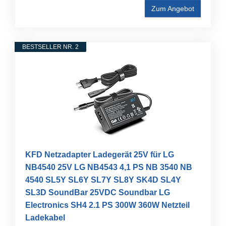
Zum Angebot
BESTSELLER NR. 2
KFD Netzadapter Ladegerät 25V für LG
NB4540 25V LG NB4543 4,1 PS NB 3540 NB
4540 SL5Y SL6Y SL7Y SL8Y SK4D SL4Y
SL3D SoundBar 25VDC Soundbar LG
Electronics SH4 2.1 PS 300W 360W Netzteil
Ladekabel