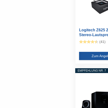
Logitech Z625 2
Stereo-Lautspr
THX (mit...
(41)
Zum Ange
EMPFEHLUNG NR. 7