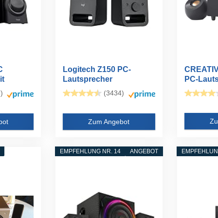
C
Logitech Z150 PC-
CREATIV
it
Lautsprecher
PC-Laut
.
)
(3434)
Zu
bot
Zum Angebot
EMPFEHLUNG NR. 14
ANGEBOT
EMPFEHLUNG