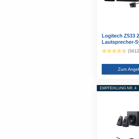
Logitech Z533 2
Lautsprecher-
mit...
(5612
Zum Ange
EMPFEHLUNG NR. 4