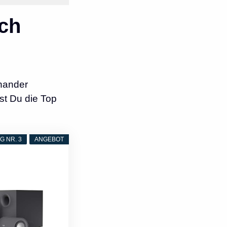
ch
nander
st Du die Top
 NR. 3
ANGEBOT