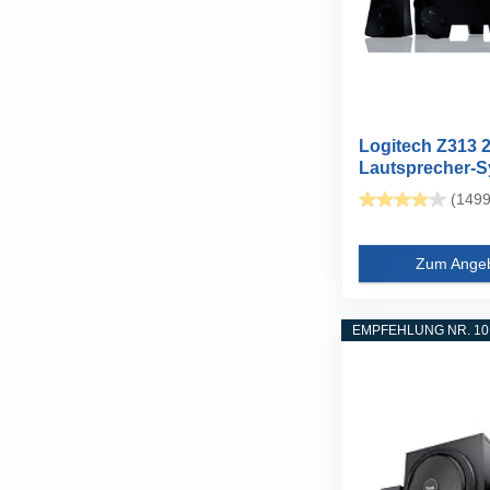
Logitech Z313 2
Lautsprecher-
mit...
(1499
Zum Ange
EMPFEHLUNG NR. 10