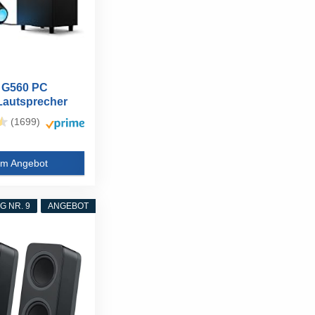
 G560 PC
Lautsprecher
...
(1699)
m Angebot
 NR. 9
ANGEBOT