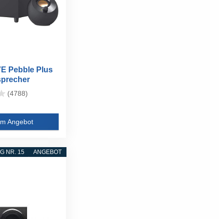
E Pebble Plus
sprecher
(4788)
m Angebot
 NR. 15
ANGEBOT