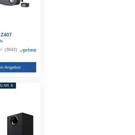
 Z407
h-
lautsprecher
(3642)
m Angebot
 NR. 6