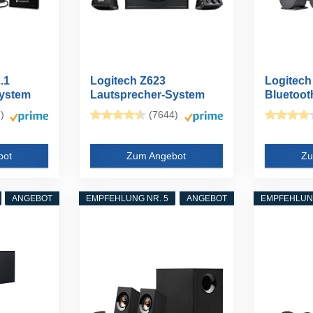
.1
Logitech Z623
Logitech
System
Lautsprecher-System
Bluetoot
mit Subwoofer
Computer
)
(7644)
mit...
bot
Zum Angebot
Zu
ANGEBOT
EMPFEHLUNG NR. 5
ANGEBOT
EMPFEHLUNG