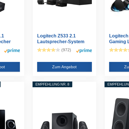
.1
Logitech Z533 2.1
Logitech
echer
Lautsprecher-System
Gaming 
mit...
mit DTS:X
(972)
bot
Zum Angebot
Zu
EMPFEHLUNG NR. 8
EMPFEHLUNG