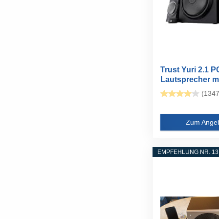
Trust Yuri 2.1 P
Lautsprecher m
Subwoofer aus..
(1347
Zum Ange
EMPFEHLUNG NR. 13