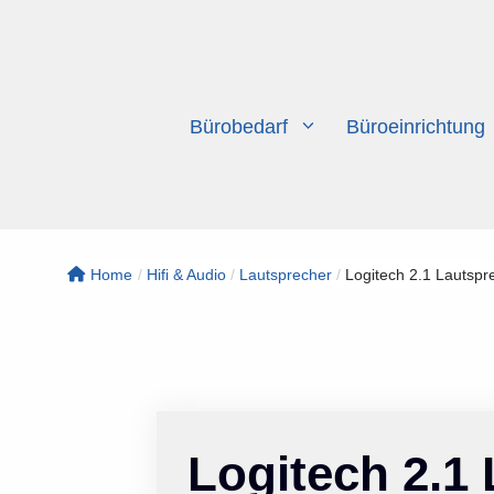
Zum
Inhalt
springen
Bürobedarf
Büroeinrichtung
Home
/
Hifi & Audio
/
Lautsprecher
/
Logitech 2.1 Lautspre
Logitech 2.1