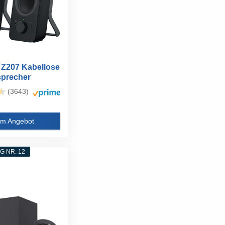
 Z207 Kabellose
sprecher
(3643)
m Angebot
 NR. 12