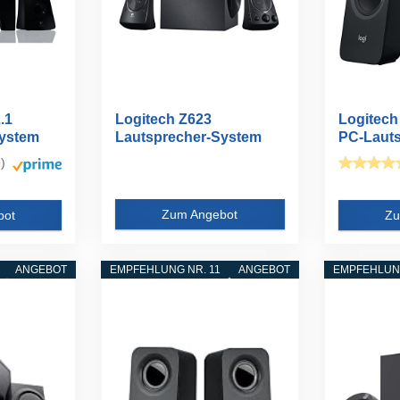
.1
Logitech Z623
Logitech
System
Lautsprecher-System
PC-Laut
mit Subwoofer...
)
Zum Angebot
bot
Zu
ANGEBOT
EMPFEHLUNG NR. 11
ANGEBOT
EMPFEHLUNG