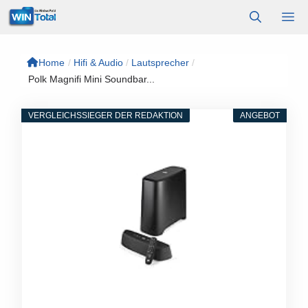
Zum
M
Inhalt
springen
Home
/
Hifi & Audio
/
Lautsprecher
/
Polk Magnifi Mini Soundbar...
VERGLEICHSSIEGER DER REDAKTION
ANGEBOT