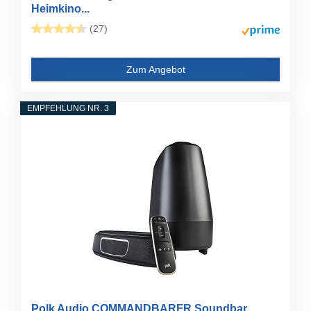
Heimkino...
(27)
Zum Angebot
EMPFEHLUNG NR. 3
Polk Audio COMMANDBARFR Soundbar,