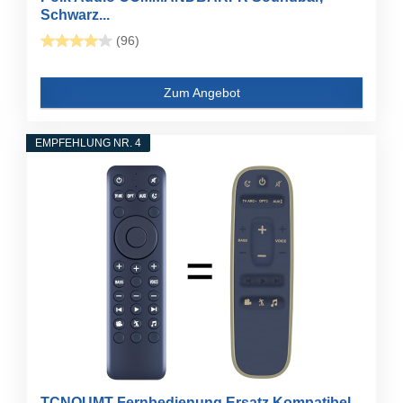
Schwarz...
(96)
Zum Angebot
EMPFEHLUNG NR. 4
TCNOUMT Fernbedienung Ersatz Kompatibel