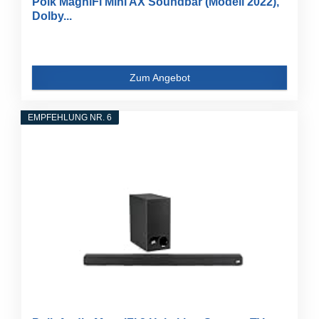
Polk MagniFi Mini AX Soundbar (Modell 2022),
Dolby...
Zum Angebot
EMPFEHLUNG NR. 6