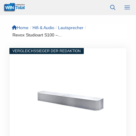
Zum
M
Inhalt
springen
Home
/
Hifi & Audio
/
Lautsprecher
/
Revox Studioart S100 –...
VERGLEICHSSIEGER DER REDAKTION