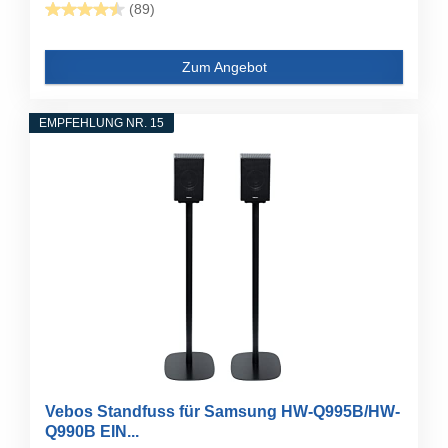
(89)
Zum Angebot
EMPFEHLUNG NR. 15
Vebos Standfuss für Samsung HW-Q995B/HW-
Q990B EIN...