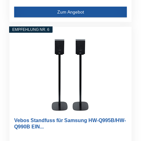
Zum Angebot
EMPFEHLUNG NR. 6
Vebos Standfuss für Samsung HW-Q995B/HW-
Q990B EIN...