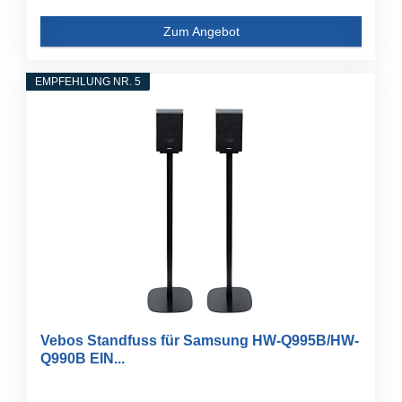
Zum Angebot
EMPFEHLUNG NR. 5
Vebos Standfuss für Samsung HW-Q995B/HW-
Q990B EIN...