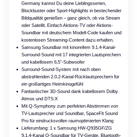
Germany kannst Du deine Lieblingsserien,
Blockbuster oder Sport-Highlights in bestechender
Bildqualität genießen – ganz gleich, ob via Stream
oder Satellit. Einfach Aktions-TV oder Aktions-
Soundbar mit deutschem Modell-Code kaufen und
kostenlosen Streaming-Content dazu erhalten.
Samsung Soundbar mit kinoreifem 9.1.4-Kanal-
Surround-Sound mit 17 integrierten Lautsprechern
und kabellosem 6,5"-Subwoofer
Surround-Sound-System mit nach oben
abstrahlenden 2.0.2-Kanal-Rücklautsprechern für
ein großartiges Heimkinogefühl
Fantastischer 3D-Sound dank kabellosem Dolby
Atmos und DTS:X
Mit Q-Symphony zum perfekten Abstimmen von
TV-Lautsprecher und Soundbar, SpaceFit Sound
Pro für eindrucksvollen raumoptimierten Klang
Lieferumfang: 1 x Samsung HW-Q935GF/ZG
9.1.4-Kanal Q-Soundbar für TV-Geräte, Bluetooth-