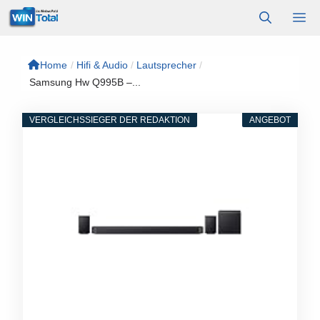
Zum
M
Inhalt
springen
Home
/
Hifi & Audio
/
Lautsprecher
/
Samsung Hw Q995B –...
VERGLEICHSSIEGER DER REDAKTION
ANGEBOT