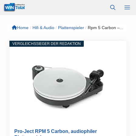
Zum
M
Inhalt
springen
Home
/
Hifi & Audio
/
Plattenspieler
/
Rpm 5 Carbon –...
VERGLEICHSSIEGER DER REDAKTION
Pro-Ject RPM 5 Carbon, audiophiler