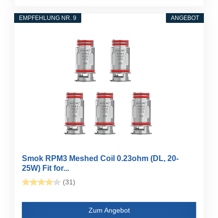
EMPFEHLUNG NR. 9
ANGEBOT
Smok RPM3 Meshed Coil 0.23ohm (DL, 20-
25W) Fit for...
(31)
Zum Angebot