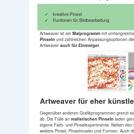
kreative Pinsel
Funtionen für Bildbearbeitung
Artweaver ist ein
Malprogramm
mit umfangreichen
Pinseln
und zahlreichen Anpassungsoptionen die
Artweaver
auch für Einsteiger
.
Artweaver für eher künstl
Gegenüber anderen Grafikprogrammen grenzt sic
ab. Die Fülle an
realistischen Pinseln
laden ge
eigene Farb- und Pinselexperimente. Neben den Kla
weitere Pinsel, Pinselmuster und Formen. Auch die