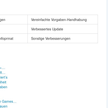
ngen
Vereinfachte Vorgaben-Handhabung
Verbessertes Update
eifoprmat
Sonstige Verbesserungen
 »…
itt…
ert’s
iheit
taben
sen Games…
rauen