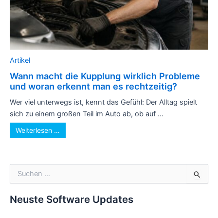
Artikel
Wann macht die Kupplung wirklich Probleme
und woran erkennt man es rechtzeitig?
Wer viel unterwegs ist, kennt das Gefühl: Der Alltag spielt
sich zu einem großen Teil im Auto ab, ob auf ...
Weiterlesen …
S
u
c
h
Neuste Software Updates
e
n