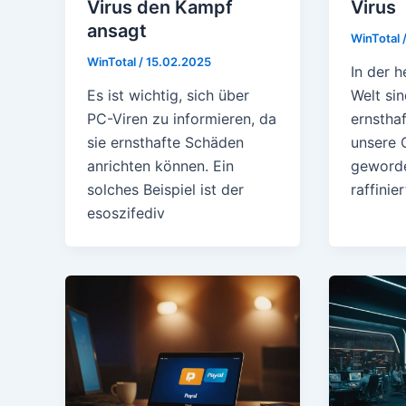
Virus den Kampf
Virus
ansagt
WinTotal
WinTotal
/
15.02.2025
In der h
Es ist wichtig, sich über
Welt sin
PC-Viren zu informieren, da
ernstha
sie ernsthafte Schäden
unsere
anrichten können. Ein
geworde
solches Beispiel ist der
raffinie
esoszifediv