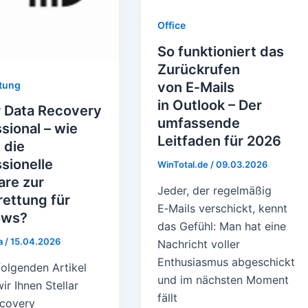
Office
So funktioniert das
Zurückrufen
tung
von E‑Mails
in Outlook – Der
r Data Recovery
umfassende
sional – wie
Leitfaden für 2026
t die
sionelle
WinTotal.de
/
09.03.2026
are zur
Jeder, der regelmäßig
ettung für
E‑Mails verschickt, kennt
ows?
das Gefühl: Man hat eine
a
/
15.04.2026
Nachricht voller
Enthusiasmus abgeschickt
folgenden Artikel
und im nächsten Moment
wir Ihnen Stellar
fällt
covery