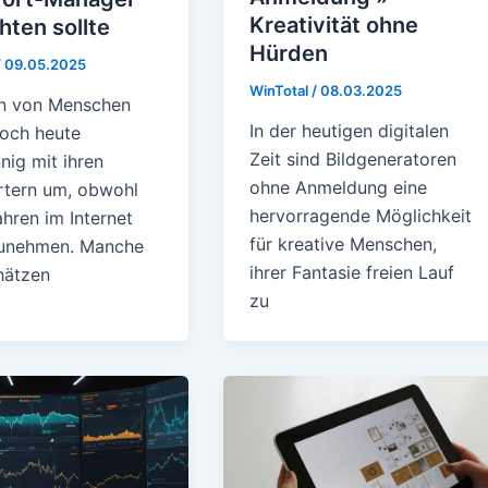
Kreativität ohne
hten sollte
Hürden
/
09.05.2025
WinTotal
/
08.03.2025
en von Menschen
In der heutigen digitalen
och heute
Zeit sind Bildgeneratoren
nnig mit ihren
ohne Anmeldung eine
tern um, obwohl
hervorragende Möglichkeit
hren im Internet
für kreative Menschen,
zunehmen. Manche
ihrer Fantasie freien Lauf
hätzen
zu