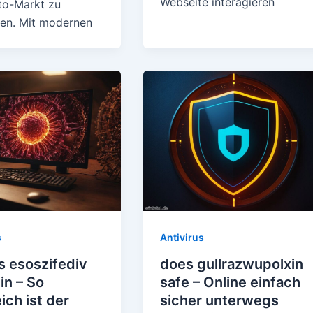
Webseite interagieren
to-Markt zu
eren. Mit modernen
s
Antivirus
s esoszifediv
does gullrazwupolxin
in – So
safe – Online einfach
eich ist der
sicher unterwegs