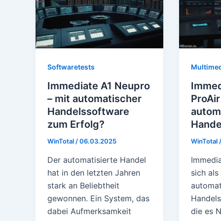
Softwaretests
Multime
Immediate A1 Neupro
Immed
– mit automatischer
ProAir
Handelssoftware
automa
zum Erfolg?
Hande
WinTotal
/
06.03.2025
WinTotal
Der automatisierte Handel
Immedia
hat in den letzten Jahren
sich als
stark an Beliebtheit
automat
gewonnen. Ein System, das
Handelsp
dabei Aufmerksamkeit
die es 