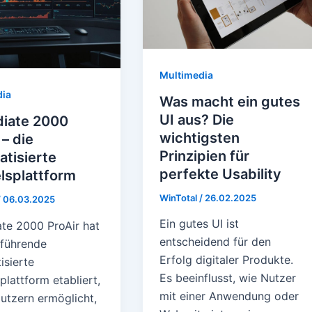
Multimedia
dia
Was macht ein gutes
UI aus? Die
iate 2000
wichtigsten
 – die
Prinzipien für
tisierte
perfekte Usability
lsplattform
WinTotal
/
26.02.2025
/
06.03.2025
Ein gutes UI ist
te 2000 ProAir hat
entscheidend für den
 führende
Erfolg digitaler Produkte.
isierte
Es beeinflusst, wie Nutzer
lattform etabliert,
mit einer Anwendung oder
Nutzern ermöglicht,