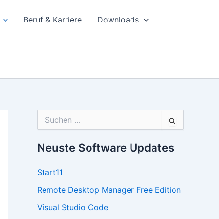
Beruf & Karriere
Downloads
S
u
c
h
Neuste Software Updates
e
n
Start11
n
a
Remote Desktop Manager Free Edition
c
h
Visual Studio Code
: