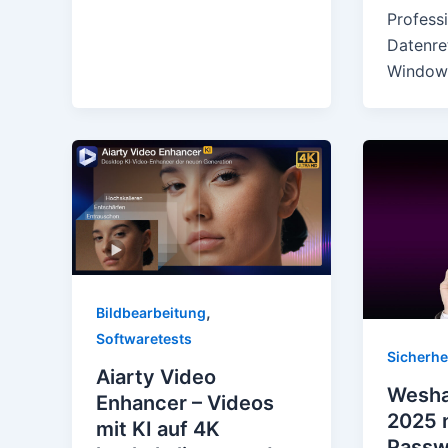
Professi
Datenre
Windows
,
Bildbearbeitung
Softwaretests
Sicherhe
Aiarty Video
Wesha
Enhancer – Videos
2025 n
mit KI auf 4K
Passw