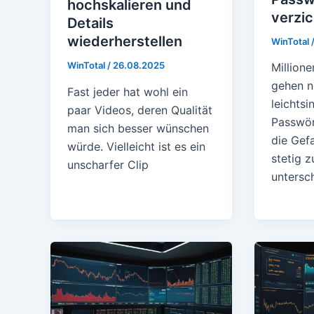
hochskalieren und
verzic
Details
wiederherstellen
WinTotal
WinTotal
/
26.08.2025
Million
gehen n
Fast jeder hat wohl ein
leichtsi
paar Videos, deren Qualität
Passwör
man sich besser wünschen
die Gefa
würde. Vielleicht ist es ein
stetig 
unscharfer Clip
untersc