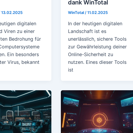
dank WinTotal
/
13.02.2025
WinTotal
/
11.02.2025
eutigen digitalen
In der heutigen digitalen
d Viren zu einer
Landschaft ist es
ften Bedrohung für
unerlässlich, sichere Tools
 Computersysteme
zur Gewährleistung deiner
n. Ein besonders
Online-Sicherheit zu
rter Virus, bekannt
nutzen. Eines dieser Tools
ist