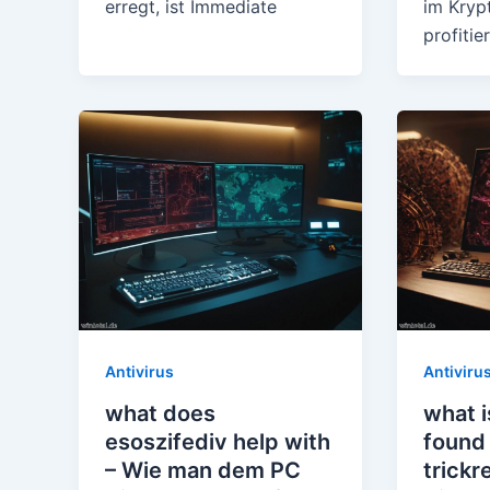
erregt, ist Immediate
im Kryp
profiti
Antivirus
Antiviru
what does
what i
esoszifediv help with
found 
– Wie man dem PC
trickr