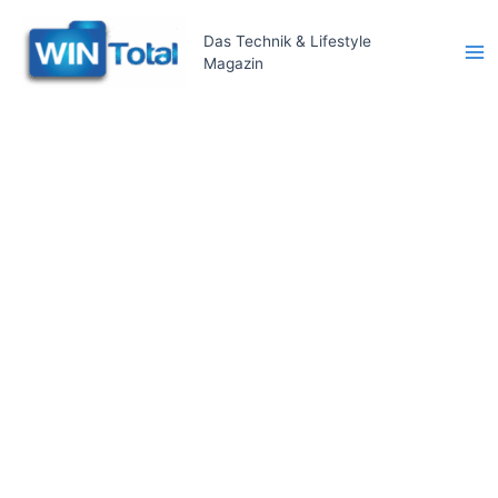
Zum
Inhalt
Das Technik & Lifestyle
Magazin
springen
Ma
Me