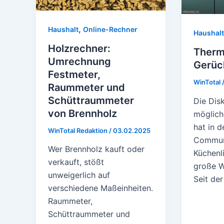
,
Haushalt
Online-Rechner
Haushalt
Holzrechner:
Therm
Umrechnung
Gerüc
Festmeter,
WinTotal
Raummeter und
Schüttraummeter
Die Dis
von Brennholz
möglic
hat in 
WinTotal Redaktion
/
03.02.2025
Communi
Wer Brennholz kauft oder
Küchenl
verkauft, stößt
große W
unweigerlich auf
Seit der
verschiedene Maßeinheiten.
Raummeter,
Schüttraummeter und