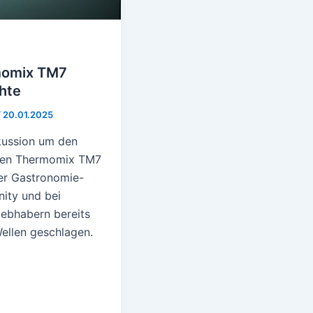
omix TM7
hte
/
20.01.2025
kussion um den
hen Thermomix TM7
der Gastronomie-
ty und bei
iebhabern bereits
ellen geschlagen.