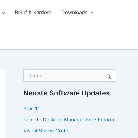
Beruf & Karriere
Downloads
S
u
c
h
Neuste Software Updates
e
n
Start11
n
a
Remote Desktop Manager Free Edition
c
h
Visual Studio Code
: