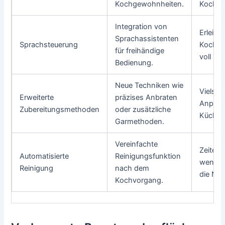
Kochgewohnheiten.
Kochen
Integration von
Erleich
Sprachassistenten
Sprachsteuerung
Kochen
für freihändige
voll Zu
Bedienung.
Neue Techniken wie
Vielseit
Erweiterte
präzises Anbraten
Anpassb
Zubereitungsmethoden
oder zusätzliche
Küche.
Garmethoden.
Vereinfachte
Zeiters
Automatisierte
Reinigungsfunktion
wenige
Reinigung
nach dem
die Nut
Kochvorgang.