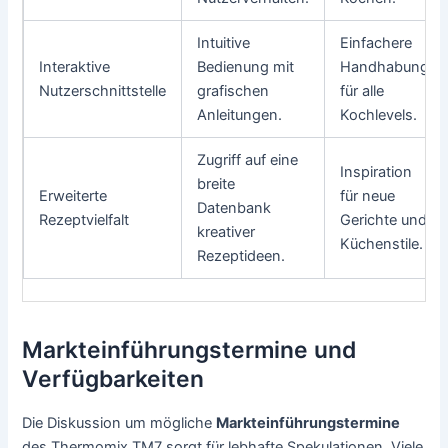
Intuitive
Einfachere
Interaktive
Bedienung mit
Handhabung
Nutzerschnittstelle
grafischen
für alle
Anleitungen.
Kochlevels.
Zugriff auf eine
Inspiration
breite
Erweiterte
für neue
Datenbank
Rezeptvielfalt
Gerichte und
kreativer
Küchenstile.
Rezeptideen.
Markteinführungstermine und
Verfügbarkeiten
Die Diskussion um mögliche
Markteinführungstermine
des Thermomix TM7 sorgt für lebhafte Spekulationen. Viele