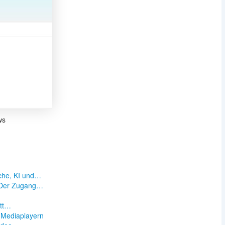
ws
che, KI und…
– Der Zugang…
n
itt…
 Mediaplayern