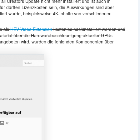
 Creators Update nicht mehr installiert und ist auch in
ür dürften Lizenzkosten sein, die Auswirkungen sind aber
diert wurde, beispielsweise 4K-Inhalte von verschiedenen
e als
HEV Video Extension
kostenlos nachinstalliert werden und
material über die Hardwarebeschleunigung aktueller GPUs
 angeboten wird, wurden die fehlenden Komponenten über