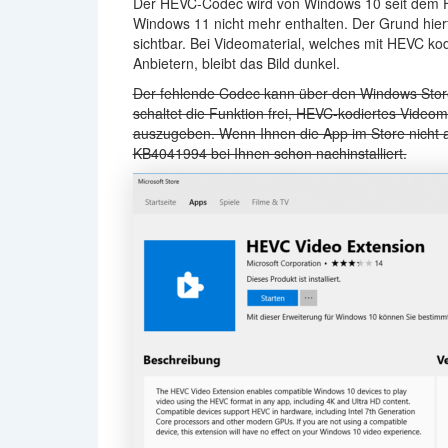
Der HEVC-Codec wird von Windows 10 seit dem Fall
Windows 11 nicht mehr enthalten. Der Grund hierf
sichtbar. Bei Videomaterial, welches mit HEVC ko
Anbietern, bleibt das Bild dunkel.
Der fehlende Codec kann über den Windows Stor
schaltet die Funktion frei, HEVC-kodiertes Video
auszugeben. Wenn Ihnen die App im Store nicht
KB4041994 bei Ihnen schon nachinstalliert.