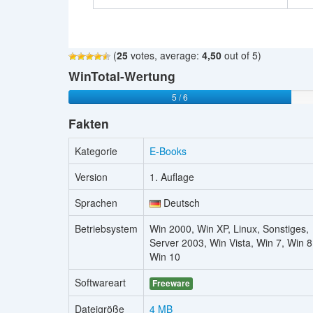
(
25
votes, average:
4,50
out of 5)
WinTotal-Wertung
5 / 6
Fakten
Kategorie
E-Books
Version
1. Auflage
Sprachen
Deutsch
Betriebsystem
Win 2000, Win XP, Linux, Sonstiges,
Server 2003, Win Vista, Win 7, Win 8
Win 10
Softwareart
Freeware
Dateigröße
4 MB