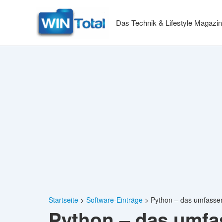
Zum
Inhalt
Das Technik & Lifestyle Magazin
springen
Startseite
Software-Einträge
Python – das umfass
Python – das umf