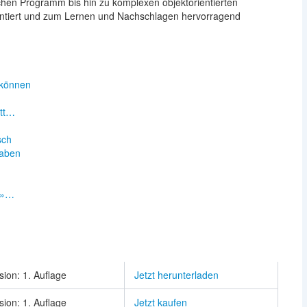
chen Programm bis hin zu komplexen objektorientierten
entiert und zum Lernen und Nachschlagen hervorragend
 können
itt…
sch
taben
n
 »…
sion: 1. Auflage
Jetzt herunterladen
sion: 1. Auflage
Jetzt kaufen