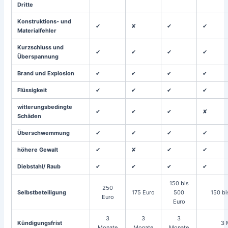
Dritte
Konstruktions- und
✔
✘
✔
✔
Materialfehler
Kurzschluss und
✔
✔
✔
✔
Überspannung
Brand und Explosion
✔
✔
✔
✔
Flüssigkeit
✔
✔
✔
✔
witterungsbedingte
✔
✔
✔
✘
Schäden
Überschwemmung
✔
✔
✔
✔
höhere Gewalt
✔
✘
✔
✔
Diebstahl/ Raub
✔
✔
✔
✔
150 bis
250
Selbstbeteiligung
175 Euro
500
150 bi
Euro
Euro
3
3
3
Kündigungsfrist
3 
Monate
Monate
Monate