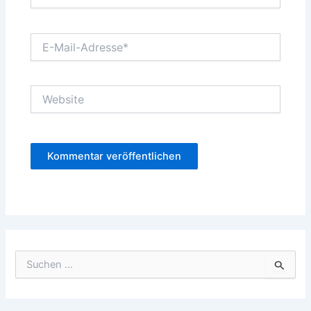
E-
Mail-
Adresse*
Website
S
u
c
h