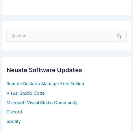
S
u
c
h
e
n
n
Neuste Software Updates
a
c
Remote Desktop Manager Free Edition
h
:
Visual Studio Code
Microsoft Visual Studio Community
Discord
Spotify