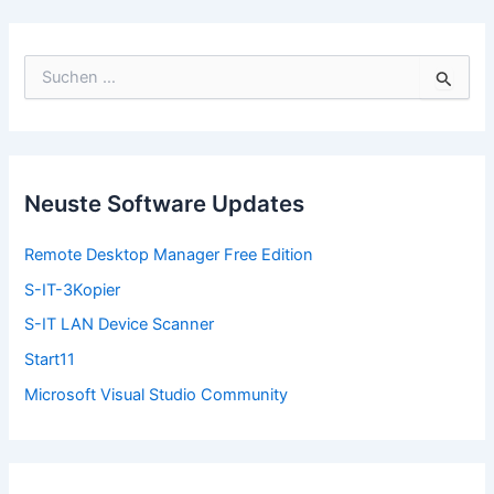
S
u
c
h
e
n
n
Neuste Software Updates
a
c
Remote Desktop Manager Free Edition
h
:
S-IT-3Kopier
S-IT LAN Device Scanner
Start11
Microsoft Visual Studio Community